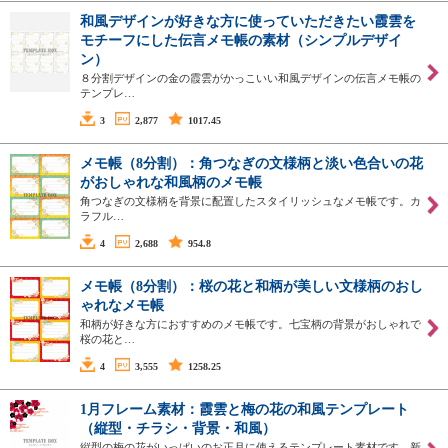
和風デザインが好きな方に使っていただきたい霞雲を
モチーフにした伝言メモ帳の素材（シンプルデザイ
ン）
８分割デザインの金の霞雲がかっこいい和風デザインの伝言メモ帳の
テンプレ…
3
2,877
1017.45
メモ帳（8分割）：角つなぎの文様柄と淡い色合いの花
がおしゃれな和風柄のメモ帳
角つなぎの文様柄を背景に配置したスタイリッシュなメモ帳です。カ
ラフル…
4
2,688
954.8
メモ帳（8分割）：桜の花と和柄が美しい文様柄のおし
ゃれなメモ帳
和柄が好きな方におすすめのメモ帳です。七宝柄の背景がおしゃれで
桜の花と…
4
3,555
1258.25
1月フレーム素材：霞雲と梅の花の和風テンプレート
（縦型・チラシ・背景・和風）
縦型の梅の花がいっぱいのお正月に使えるテンプレート素材です。新