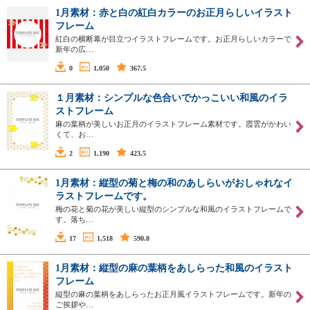
1月素材：赤と白の紅白カラーのお正月らしいイラスト
フレーム
紅白の横断幕が目立つイラストフレームです。お正月らしいカラーで
新年の広…
0
1,050
367.5
１月素材：シンプルな色合いでかっこいい和風のイラ
ストフレーム
麻の葉柄が美しいお正月のイラストフレーム素材です。霞雲がかわい
くて、お…
2
1,190
423.5
1月素材：縦型の菊と梅の和のあしらいがおしゃれなイ
ラストフレームです。
梅の花と菊の花が美しい縦型のシンプルな和風のイラストフレームで
す。落ち…
17
1,518
590.8
1月素材：縦型の麻の葉柄をあしらった和風のイラスト
フレーム
縦型の麻の葉柄をあしらったお正月風イラストフレームです。新年の
ご挨拶や…