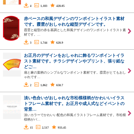
4
1,183
428.05
赤ベースの和風デザインのワンポイントイラスト素材
です。霞雲がおしゃれな縦型デザインです。
霞雲と縦型の赤を基調とした和風デザインのワンポイントイラスト素
材です。…
3
1,744
620.9
お正月のデザインをおしゃれに飾るワンポイントイラ
スト素材です。チラシデザインやプリント、張り紙な
どご…
扇と麻の葉柄のシンプルなワンポイント素材です。霞雲がとてもおし
ゃれです…
2
1,862
658.7
淡い色合いがおしゃれな市松模様柄がかわいいイラス
トフレーム素材です。お正月や成人式などイベントの
背景…
淡いカラーでかわいい配色の和風イラストフレーム素材です。市松模
様柄がパ…
15
2,517
933.45