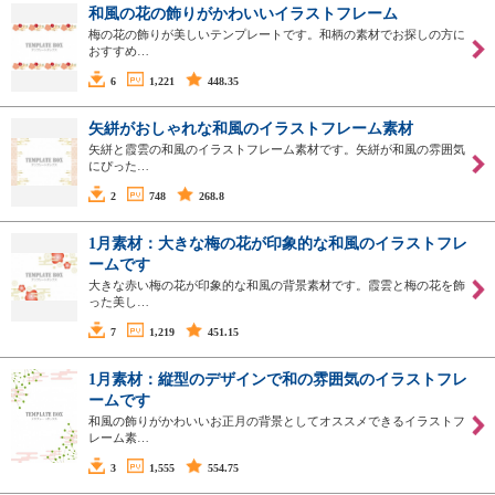
和風の花の飾りがかわいいイラストフレーム
梅の花の飾りが美しいテンプレートです。和柄の素材でお探しの方に
おすすめ…
6
1,221
448.35
矢絣がおしゃれな和風のイラストフレーム素材
矢絣と霞雲の和風のイラストフレーム素材です。矢絣が和風の雰囲気
にぴった…
2
748
268.8
1月素材：大きな梅の花が印象的な和風のイラストフレ
ームです
大きな赤い梅の花が印象的な和風の背景素材です。霞雲と梅の花を飾
った美し…
7
1,219
451.15
1月素材：縦型のデザインで和の雰囲気のイラストフレ
ームです
和風の飾りがかわいいお正月の背景としてオススメできるイラストフ
レーム素…
3
1,555
554.75