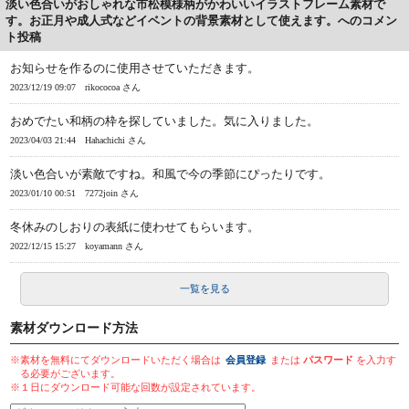
淡い色合いがおしゃれな市松模様柄がかわいいイラストフレーム素材で
す。お正月や成人式などイベントの背景素材として使えます。へのコメン
ト投稿
お知らせを作るのに使用させていただきます。
2023/12/19 09:07
rikococoa さん
おめでたい和柄の枠を探していました。気に入りました。
2023/04/03 21:44
Hahachichi さん
淡い色合いが素敵ですね。和風で今の季節にぴったりです。
2023/01/10 00:51
7272join さん
冬休みのしおりの表紙に使わせてもらいます。
2022/12/15 15:27
koyamann さん
一覧を見る
素材ダウンロード方法
※素材を無料にてダウンロードいただく場合は
会員登録
または
パスワード
を入力す
る必要がございます。
※１日にダウンロード可能な回数が設定されています。