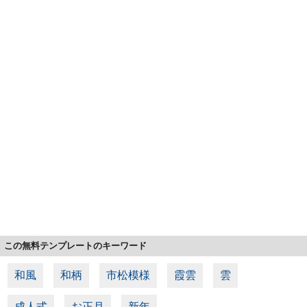
この無料テンプレートのキーワード
和風
和柄
市松模様
霞雲
雲
成人式
お正月
新年