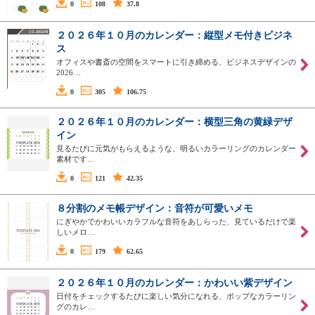
0
108
37.8
２０２６年１０月のカレンダー：縦型メモ付きビジネ
ス
オフィスや書斎の空間をスマートに引き締める、ビジネスデザインの
2026…
0
305
106.75
２０２６年１０月のカレンダー：横型三角の黄緑デザ
イン
見るたびに元気がもらえるような、明るいカラーリングのカレンダー
素材です…
0
121
42.35
８分割のメモ帳デザイン：音符が可愛いメモ
にぎやかでかわいいカラフルな音符をあしらった、見ているだけで楽
しいメロ…
0
179
62.65
２０２６年１０月のカレンダー：かわいい紫デザイン
日付をチェックするたびに楽しい気分になれる、ポップなカラーリン
グのカレ…