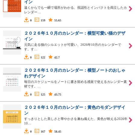
イン
遠くからでも一瞬で場所がわかる、視認性とインパクトを両立したカ
レンダー…
0
159
55.65
２０２６年１０月のカレンダー：横型可愛い猫のデザ
イン
元気に走る猫のシルエットが可愛い、2026年10月のカレンダーで
す。す…
0
122
42.7
２０２６年１０月のカレンダー：横型ノートのおしゃ
れデザイン
毎日のスケジュールをノートに書き留める感覚で使えるカレンダー素
材です。…
0
125
43.75
２０２６年１０月のカレンダー：黄色のモダンデザイ
ン
すっきりとした美しさと華やかさを兼ね備えた、黄色が映える2026年
10…
0
167
58.45