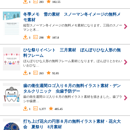
1
283
102.55
冬季メモ 雪の素材 スノーマン冬イメージの無料メ
モ素材
縦型スノーマン冬イメージの無料メモ素材になります。三段のスノー
マンと木…
1
298
107.8
ひな祭りイベント 三月素材 ぼんぼりひな人形の無
料フレーム
ぼんぼりひな人形の無料フレーム素材になります。ぼんぼりとかわい
いおひな…
0
263
92.05
歯の衛生週間ロゴ入り６月の無料イラスト素材・デン
タルクリニック 虫歯予防デー
歯の衛生週間ロゴ入り６月の無料イラスト素材を描きました。歯ブラ
シや歯磨…
1
1,377
485.45
打ち上げ花火の円形８月の無料イラスト素材・花火大
会 夏祭り 8月素材