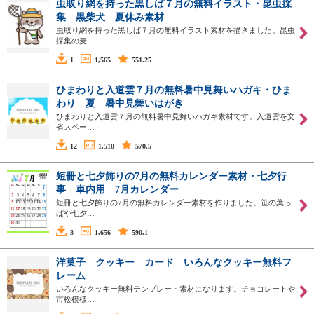
虫取り網を持った黒しば７月の無料イラスト・昆虫採
集 黒柴犬 夏休み素材
虫取り網を持った黒しば７月の無料イラスト素材を描きました。昆虫
採集の麦…
1
1,565
551.25
ひまわりと入道雲７月の無料暑中見舞いハガキ・ひま
わり 夏 暑中見舞いはがき
ひまわりと入道雲７月の無料暑中見舞いハガキ素材です。入道雲を文
省スペー…
12
1,510
570.5
短冊と七夕飾りの7月の無料カレンダー素材・七夕行
事 車内用 7月カレンダー
短冊と七夕飾りの7月の無料カレンダー素材を作りました。笹の葉っ
ぱや七夕…
3
1,656
590.1
洋菓子 クッキー カード いろんなクッキー無料フ
レーム
いろんなクッキー無料テンプレート素材になります。チョコレートや
市松模様…