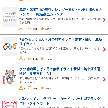
織姫と彦星7月の無料カレンダー素材・七夕や海の日カ
レンダー 織姫彦星カレンダー
織姫と彦星7月の無料カレンダー素材を描きました。カラフルなお星
さまと織…
3
1,635
582.75
3色のちょうちん８月の無料イラスト素材・提灯 夏祭
りイラスト
3色のちょうちん８月の無料イラスト素材になります。赤やオレンジ
色の明か…
3
2,189
776.65
水分補給黒しば７月の無料イラスト素材・熱中症注意
喚起 夏場素材 7月
水分補給黒しば７月の無料イラスト素材を作りました。「熱中症注
意」のロゴ…
6
1,649
598.15
バレンタイン ラブリー カード ハート型フラッグ
バレンタインカード
ハート型フラッグバレンタインカード無料素材になります。ハートで