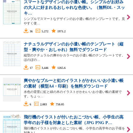
スマートなデザインのお小遣い帳。シンプルがお好み
の大人に好まれるおしゃれな色使い。（無料DL・スッ
キ…
シンプルでスマートなデザインのお小遣い帳のテンプレートです。見
やすく使…
36
5,272
1971.2
ナチュラルデザインのお小遣い帳のテンプレート（縦
型・爽やか・おしゃれ）無料でダウンロード
縦型のナチュラルの爽やかカラーのお小遣い帳のテンプレートです。
ほのぼの…
17
3,446
1265.6
爽やかなブルーと虹のイラストがかわいいお小遣い帳
の素材（横型A4・印刷）を無料ダウンロード
水色の背景に虹と緑の木のイラストがかわいいお小遣い帳の素材で
す。ちょっ…
6
2,083
750.05
飛行機のイラストが付いたおこづかい帳、小学生の高
学年のお子様を対象とした素材（JPG PNG P…
飛行機のイラストが付いたおこづかい帳、小学生の高学年のお子様を
対象とし…