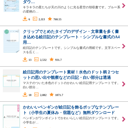
ダウ…
キラキラの星たちが天の川のように光る星空の領収書です。ブルー系
の星柄の…
6
2,113
760.55
クリップでとめたタイプのデザイン・文章量を多く書
き込める絵日記のテンプレート・シンプルな書式のA4
用…
絵日記のテンプレートです。シンプルな書式の用紙です。文字スペー
スを広く…
13
2,532
931.7
絵日記用のテンプレート素材！水色のドット柄２つセ
ットの思い出や観察などの日記・白い部分は透過
マステのついた水色のドットのかわいい絵日記用テンプレートです。
白い部分…
18
2,882
1071.7
かわいいペンギンが絵日記を飾るポップなテンプレー
ト（小学生の夏休み・宿題など）無料ダウンロード
ペンギンがワンポイントでかわいらしい絵日記のテンプレートです。
小学生が…