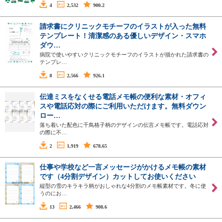
4
2,532
900.2
請求書にクリニックモチーフのイラストが入った無料
テンプレート！清潔感のある優しいデザイン・スマホ
ダウ…
病院で使いやすいクリニックモチーフのイラストが描かれた請求書の
テンプレ…
8
2,566
926.1
伝達ミスをなくせる電話メモ帳の便利な素材・オフィ
スや電話応対の際にご利用いただけます。無料ダウン
ロー…
落ち着いた配色に千鳥格子柄のデザインの伝言メモ帳です。電話応対
の際に不…
2
1,919
678.65
仕事や学校など一言メッセージがかけるメモ帳の素材
です（4分割デザイン）カットしてお使いください
縦型の雪のキラキラ柄がおしゃれな4分割のメモ帳素材です。冬に使
うのにお…
13
2,466
908.6