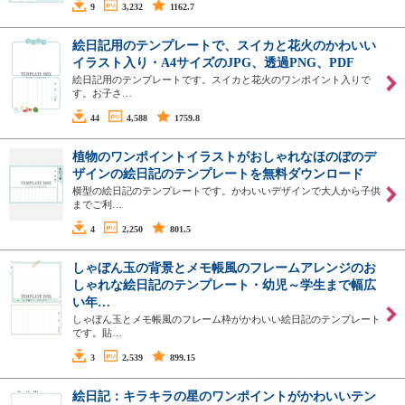
9
3,232
1162.7
絵日記用のテンプレートで、スイカと花火のかわいい
イラスト入り・A4サイズのJPG、透過PNG、PDF
絵日記用のテンプレートです。スイカと花火のワンポイント入りで
す。お子さ…
44
4,588
1759.8
植物のワンポイントイラストがおしゃれなほのぼのデ
ザインの絵日記のテンプレートを無料ダウンロード
横型の絵日記のテンプレートです。かわいいデザインで大人から子供
までご利…
4
2,250
801.5
しゃぼん玉の背景とメモ帳風のフレームアレンジのお
しゃれな絵日記のテンプレート・幼児～学生まで幅広
い年…
しゃぼん玉とメモ帳風のフレーム枠がかわいい絵日記のテンプレート
です。貼…
3
2,539
899.15
絵日記：キラキラの星のワンポイントがかわいいテン