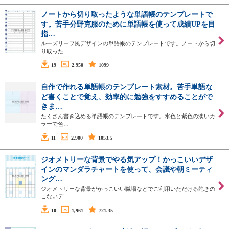
ノートから切り取ったような単語帳のテンプレートで
す。苦手分野克服のために単語帳を使って成績UPを目
指…
ルーズリーフ風デザインの単語帳のテンプレートです。ノートから切
り取った…
19
2,950
1099
自作で作れる単語帳のテンプレート素材。苦手単語な
ど書くことで覚え、効率的に勉強をすすめることがで
きま…
たくさん書き込める単語帳のテンプレートです。水色と紫色の淡いカ
ラーで色…
11
2,900
1053.5
ジオメトリーな背景でやる気アップ！かっこいいデザ
インのマンダラチャートを使って、会議や朝ミーティ
ング…
ジオメトリーな背景がかっこいい職場などでご利用いただける飽きの
こないデ…
10
1,961
721.35