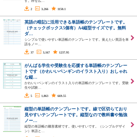
す。枠を広…
2
3,266
1150.1
英語の暗記に活用できる単語帳のテンプレートです。
（チェックボックス5個有）A4縦型サイズです。無料
ダ…
シンプルで使いやすい単語帳のテンプレートです。覚えたい英語を単
語をノー…
37
3,167
1237.95
がんばる学生や受験生を応援する単語帳のテンプレー
トです（かわいいペンギンのイラスト入り）おしゃれ
な縦…
かわいいペンギンのイラスト入りの単語帳のテンプレートです。受験
生や試験…
5
1,863
669.55
縦型の単語帳のテンプレートです。線で区切らており
見やすいテンプレートです。縦型なので教科書や勉強
ノー…
縦型の単語帳の雛形素材です。使いやすいです。（シンプルデザイ
ン）単語と…