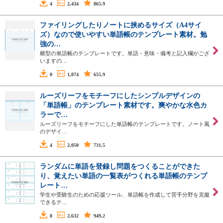
4
2,434
865.9
ファイリングしたりノートに挟めるサイズ（A4サイ
ズ）なので使いやすい単語帳のテンプレート素材。勉
強の…
横型の単語帳のテンプレートです。単語・意味・備考と記入欄がござ
いますの…
0
1,874
655.9
ルーズリーフをモチーフにしたシンプルデザインの
「単語帳」のテンプレート素材です。爽やかな水色カ
ラーで…
ルーズリーフをモチーフにした単語帳のテンプレートです。ノート風
のデザイ…
4
2,050
731.5
ランダムに単語を登録し問題をつくることができた
り、覚えたい単語の一覧表がつくれる単語帳のテンプ
レート…
学生や受験生のための応援ツール、単語帳を作成して苦手分野を克服
できるテ…
8
2,632
949.2