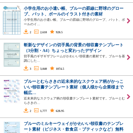
小学生用のお小遣い帳、ブルーの罫線に野球のグロー
ブ、バット、ボールのイラスト付きの素材
小学生用のお小遣い帳、ブルーの罫線に野球のグローブ、バット、ボ
ールのイ…
2
2,610
920.5
斬新なデザインの切手風の背景の領収書テンプレート
（3分割・A4）ちょっと変わったデザイン
切手風のギザギザフレームがかわいい領収書の素材です。ブルーを基
調にした…
3
3,040
1074.5
ブルーとむらさきの近未来的なスクウェア柄がかっこ
いい領収書テンプレート素材（個人様から企業様まで
幅広…
近未来的なスクウェア柄の領収書テンプレート素材です。ブルーとむ
らさきの…
2
1,777
628.95
ブルーのミルキーウェイがかわいい領収書のテンプレ
ート素材（ビジネス・飲食店・ブティックなど）無料