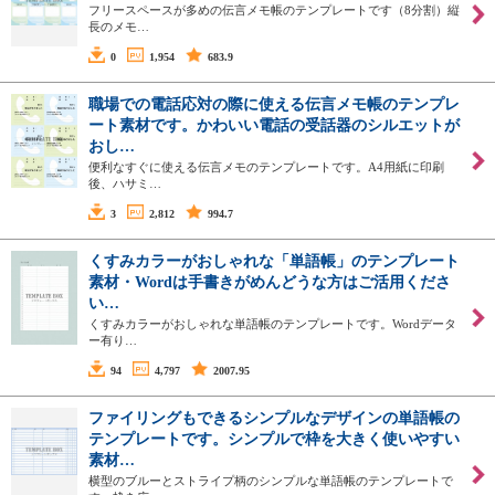
フリースペースが多めの伝言メモ帳のテンプレートです（8分割）縦
長のメモ…
0
1,954
683.9
職場での電話応対の際に使える伝言メモ帳のテンプレ
ート素材です。かわいい電話の受話器のシルエットが
おし…
便利なすぐに使える伝言メモのテンプレートです。A4用紙に印刷
後、ハサミ…
3
2,812
994.7
くすみカラーがおしゃれな「単語帳」のテンプレート
素材・Wordは手書きがめんどうな方はご活用くださ
い…
くすみカラーがおしゃれな単語帳のテンプレートです。Wordデータ
ー有り…
94
4,797
2007.95
ファイリングもできるシンプルなデザインの単語帳の
テンプレートです。シンプルで枠を大きく使いやすい
素材…
横型のブルーとストライプ柄のシンプルな単語帳のテンプレートで