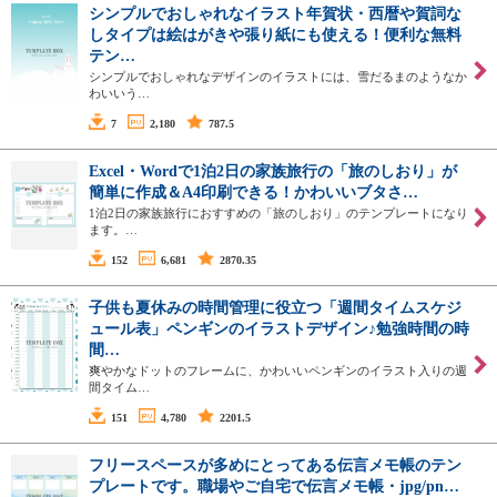
シンプルでおしゃれなイラスト年賀状・西暦や賀詞な
しタイプは絵はがきや張り紙にも使える！便利な無料
テン…
シンプルでおしゃれなデザインのイラストには、雪だるまのようなか
わいいう…
7
2,180
787.5
Excel・Wordで1泊2日の家族旅行の「旅のしおり」が
簡単に作成＆A4印刷できる！かわいいブタさ…
1泊2日の家族旅行におすすめの「旅のしおり」のテンプレートになり
ます。…
152
6,681
2870.35
子供も夏休みの時間管理に役立つ「週間タイムスケジ
ュール表」ペンギンのイラストデザイン♪勉強時間の時
間…
爽やかなドットのフレームに、かわいいペンギンのイラスト入りの週
間タイム…
151
4,780
2201.5
フリースペースが多めにとってある伝言メモ帳のテン
プレートです。職場やご自宅で伝言メモ帳・jpg/pn…