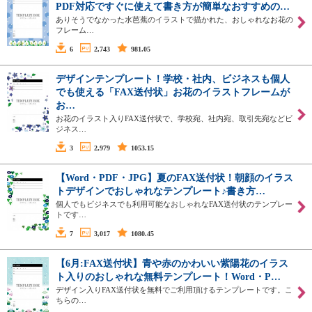
PDF対応ですぐに使えて書き方が簡単なおすすめの…
ありそうでなかった水芭蕉のイラストで描かれた、おしゃれなお花の
フレーム…
6
2,743
981.05
デザインテンプレート！学校・社内、ビジネスも個人
でも使える「FAX送付状」お花のイラストフレームが
お…
お花のイラスト入りFAX送付状で、学校宛、社内宛、取引先宛などビ
ジネス…
3
2,979
1053.15
【Word・PDF・JPG】夏のFAX送付状！朝顔のイラス
トデザインでおしゃれなテンプレート♪書き方…
個人でもビジネスでも利用可能なおしゃれなFAX送付状のテンプレー
トです…
7
3,017
1080.45
【6月:FAX送付状】青や赤のかわいい紫陽花のイラス
ト入りのおしゃれな無料テンプレート！Word・P…
デザイン入りFAX送付状を無料でご利用頂けるテンプレートです。こ
ちらの…