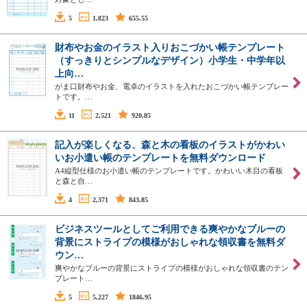
5
1,823
655.55
財布やお金のイラスト入りおこづかい帳テンプレート
（すっきりとシンプルなデザイン）小学生・中学年以
上向…
がま口財布やお金、電卓のイラストを入れたおこづかい帳テンプレー
トです。…
11
2,521
920.85
記入が楽しくなる、森と木の看板のイラストがかわい
いお小遣い帳のテンプレートを無料ダウンロード
A4縦型仕様のお小遣い帳のテンプレートです。かわいい木目の看板
と森と自…
4
2,371
843.85
ビジネスツールとしてご利用できる爽やかなブルーの
背景にストライプの模様がおしゃれな領収書を無料ダ
ウン…
爽やかなブルーの背景にストライプの模様がおしゃれな領収書のテン
プレート…
5
5,227
1846.95