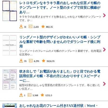
レトロモダンなキラキラ星のおしゃれな伝言メモ帳の
テンプレートです。ノート型のタイプで目安に横線が
あり…
キラキラのお星さまがサイドを飾るおしゃれなメモ帳のテンプレート
です。か…
11
2,411
882.35
リングノート型のデザインがかわいいメモ帳・シンプ
ルな素材で年齢を問いませんのでダウンロード後に利
用
リングノートのフレームのメモ帳のテンプレート素材です。社内電話
伝言用や…
35
4,291
1624.35
吹き出しで「お電話がありました」ひと目でわかる電
話用伝言メモ帳・不在の方にわかりやすくスピーディ
ーに…
縦型4分割のおしゃな雪景色の背景のテンプレートです。冬に使いた
い伝言メ…
1
3,568
1252.3
おしゃれなお花のフレーム付きFAX送付状：Word・