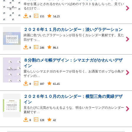
幸せを運ぶとされるかわいいつばめのイラストをあしらった、見てい
るだけで…
0
155
54.25
２０２６年１１月のカレンダー：淡いグラデーション
綺麗に色づいたグラデーションが目を引くカレンダー素材です。見た
目がすっ…
0
246
86.1
８分割のメモ帳デザイン：シマエナガがかわいいデザ
イン
愛らしいシマエナガのモチーフが目を引く、お洒落でポップな小鳥デ
ザインの…
0
187
65.45
２０２６年１０月のカレンダー：横型三角の黄緑デザ
イン
見るたびに元気がもらえるような、明るいカラーリングのカレンダー
素材です…
0
120
42