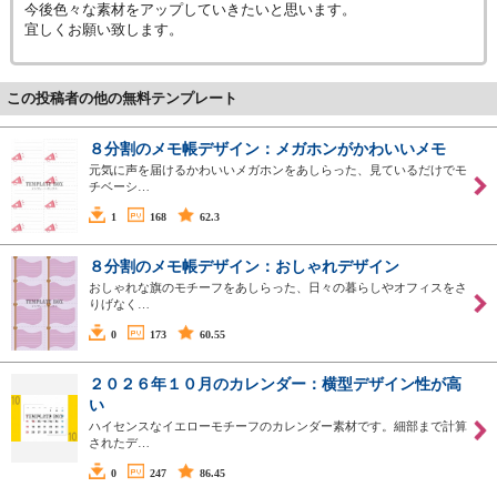
今後色々な素材をアップしていきたいと思います。
宜しくお願い致します。
この投稿者の他の無料テンプレート
８分割のメモ帳デザイン：メガホンがかわいいメモ
元気に声を届けるかわいいメガホンをあしらった、見ているだけでモ
チベーシ…
1
168
62.3
８分割のメモ帳デザイン：おしゃれデザイン
おしゃれな旗のモチーフをあしらった、日々の暮らしやオフィスをさ
りげなく…
0
173
60.55
２０２６年１０月のカレンダー：横型デザイン性が高
い
ハイセンスなイエローモチーフのカレンダー素材です。細部まで計算
されたデ…
0
247
86.45