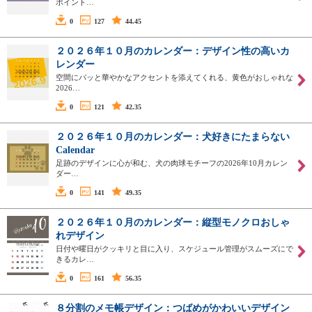
ポイント…
0
127
44.45
２０２６年１０月のカレンダー：デザイン性の高いカ
レンダー
空間にパッと華やかなアクセントを添えてくれる、黄色がおしゃれな
2026…
0
121
42.35
２０２６年１０月のカレンダー：犬好きにたまらない
Calendar
足跡のデザインに心が和む、犬の肉球モチーフの2026年10月カレン
ダー…
0
141
49.35
２０２６年１０月のカレンダー：縦型モノクロおしゃ
れデザイン
日付や曜日がクッキリと目に入り、スケジュール管理がスムーズにで
きるカレ…
0
161
56.35
８分割のメモ帳デザイン：つばめがかわいいデザイン