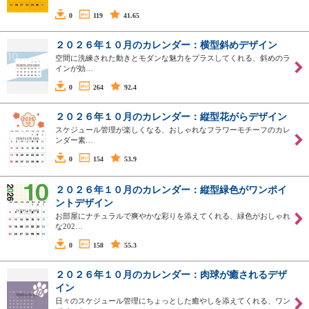
0
119
41.65
２０２６年１０月のカレンダー：横型斜めデザイン
空間に洗練された動きとモダンな魅力をプラスしてくれる、斜めのラ
インが効…
0
264
92.4
２０２６年１０月のカレンダー：縦型花がらデザイン
スケジュール管理が楽しくなる、おしゃれなフラワーモチーフのカレ
ンダー素…
0
154
53.9
２０２６年１０月のカレンダー：縦型緑色がワンポイ
ントデザイン
お部屋にナチュラルで爽やかな彩りを添えてくれる、緑色がおしゃれ
な202…
0
158
55.3
２０２６年１０月のカレンダー：肉球が癒されるデザ
イン
日々のスケジュール管理にちょっとした癒やしを添えてくれる、ワン