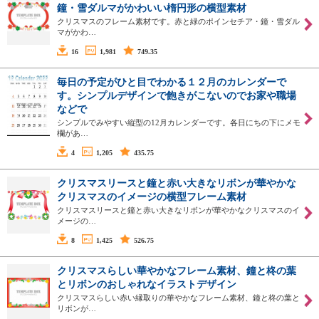
鐘・雪ダルマがかわいい楕円形の横型素材
クリスマスのフレーム素材です。赤と緑のポインセチア・鐘・雪ダル
マがかわ…
16
1,981
749.35
毎日の予定がひと目でわかる１２月のカレンダーで
す。シンプルデザインで飽きがこないのでお家や職場
などで
シンプルでみやすい縦型の12月カレンダーです。各日にちの下にメモ
欄があ…
4
1,205
435.75
クリスマスリースと鐘と赤い大きなリボンが華やかな
クリスマスのイメージの横型フレーム素材
クリスマスリースと鐘と赤い大きなリボンが華やかなクリスマスのイ
メージの…
8
1,425
526.75
クリスマスらしい華やかなフレーム素材、鐘と柊の葉
とリボンのおしゃれなイラストデザイン
クリスマスらしい赤い縁取りの華やかなフレーム素材、鐘と柊の葉と
リボンが…