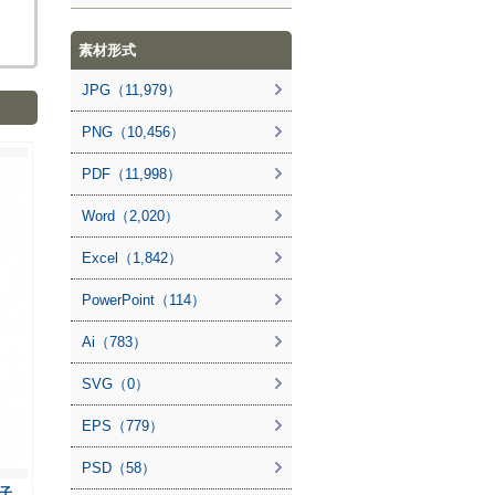
素材形式
JPG（11,979）
PNG（10,456）
PDF（11,998）
Word（2,020）
Excel（1,842）
PowerPoint（114）
Ai（783）
SVG（0）
EPS（779）
PSD（58）
子