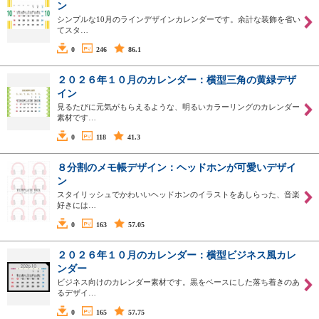
ン
シンプルな10月のラインデザインカレンダーです。余計な装飾を省い
てスタ…
0
246
86.1
２０２６年１０月のカレンダー：横型三角の黄緑デザ
イン
見るたびに元気がもらえるような、明るいカラーリングのカレンダー
素材です…
0
118
41.3
８分割のメモ帳デザイン：ヘッドホンが可愛いデザイ
ン
スタイリッシュでかわいいヘッドホンのイラストをあしらった、音楽
好きには…
0
163
57.05
２０２６年１０月のカレンダー：横型ビジネス風カレ
ンダー
ビジネス向けのカレンダー素材です。黒をベースにした落ち着きのあ
るデザイ…
0
165
57.75