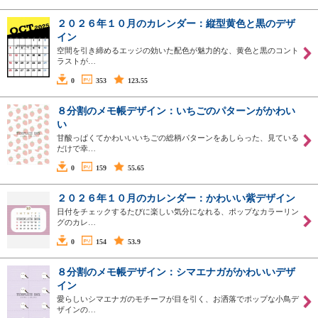
２０２６年１０月のカレンダー：縦型黄色と黒のデザ
イン
空間を引き締めるエッジの効いた配色が魅力的な、黄色と黒のコント
ラストが…
0
353
123.55
８分割のメモ帳デザイン：いちごのパターンがかわい
い
甘酸っぱくてかわいいいちごの総柄パターンをあしらった、見ている
だけで幸…
0
159
55.65
２０２６年１０月のカレンダー：かわいい紫デザイン
日付をチェックするたびに楽しい気分になれる、ポップなカラーリン
グのカレ…
0
154
53.9
８分割のメモ帳デザイン：シマエナガがかわいいデザ
イン
愛らしいシマエナガのモチーフが目を引く、お洒落でポップな小鳥デ
ザインの…