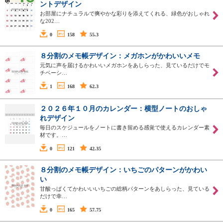
ントデザイン
お部屋にナチュラルで爽やかな彩りを添えてくれる、緑色がおしゃれ
な202…
0
158
55.3
８分割のメモ帳デザイン：メガホンがかわいいメモ
元気に声を届けるかわいいメガホンをあしらった、見ているだけでモ
チベーシ…
1
168
62.3
２０２６年１０月のカレンダー：横型ノートのおしゃ
れデザイン
毎日のスケジュールをノートに書き留める感覚で使えるカレンダー素
材です。…
0
121
42.35
８分割のメモ帳デザイン：いちごのパターンがかわい
い
甘酸っぱくてかわいいいちごの総柄パターンをあしらった、見ている
だけで幸…
0
165
57.75