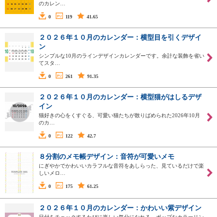
のカレン…
0
119
41.65
２０２６年１０月のカレンダー：横型目を引くデザイ
ン
シンプルな10月のラインデザインカレンダーです。余計な装飾を省い
てスタ…
0
261
91.35
２０２６年１０月のカレンダー：横型猫がはしるデザ
イン
猫好きの心をくすぐる、可愛い猫たちが散りばめられた2026年10月
のカ…
0
122
42.7
８分割のメモ帳デザイン：音符が可愛いメモ
にぎやかでかわいいカラフルな音符をあしらった、見ているだけで楽
しいメロ…
0
175
61.25
２０２６年１０月のカレンダー：かわいい紫デザイン
日付をチェックするたびに楽しい気分になれる、ポップなカラーリン