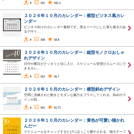
0
292
102.2
２０２６年１０月のカレンダー：横型ビジネス風カレ
ンダー
ビジネス向けのカレンダー素材です。黒をベースにした落ち着きのあ
るデザイ…
0
168
58.8
２０２６年１０月のカレンダー：縦型モノクロおしゃ
れデザイン
日付や曜日がクッキリと目に入り、スケジュール管理がスムーズにで
きるカレ…
0
162
56.7
２０２６年１０月のカレンダー：横型斜めデザイン
空間に洗練された動きとモダンな魅力をプラスしてくれる、斜めのラ
インが効…
0
265
92.75
２０２６年１０月のカレンダー：黄色が可愛い猫かれ
んだー
スケジュールをチェックするたびにほっこり癒やされる、猫モチーフ