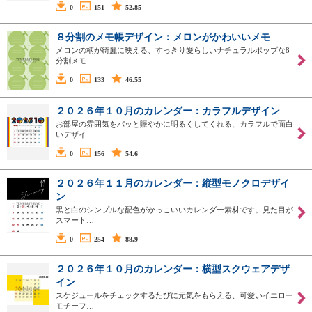
0
151
52.85
８分割のメモ帳デザイン：メロンがかわいいメモ
メロンの柄が綺麗に映える、すっきり愛らしいナチュラルポップな8
分割メモ…
0
133
46.55
２０２６年１０月のカレンダー：カラフルデザイン
お部屋の雰囲気をパッと賑やかに明るくしてくれる、カラフルで面白
いデザイ…
0
156
54.6
２０２６年１１月のカレンダー：縦型モノクロデザイ
ン
黒と白のシンプルな配色がかっこいいカレンダー素材です。見た目が
スマート…
0
254
88.9
２０２６年１０月のカレンダー：横型スクウェアデザ
イン
スケジュールをチェックするたびに元気をもらえる、可愛いイエロー
モチーフ…