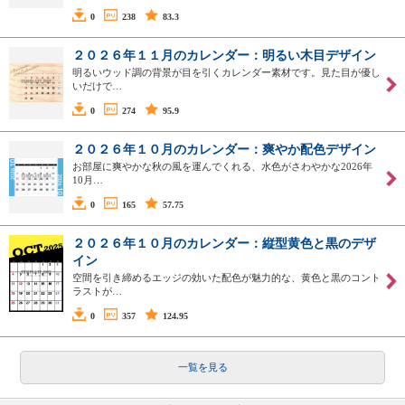
0
238
83.3
２０２６年１１月のカレンダー：明るい木目デザイン
明るいウッド調の背景が目を引くカレンダー素材です。見た目が優し
いだけで…
0
274
95.9
２０２６年１０月のカレンダー：爽やか配色デザイン
お部屋に爽やかな秋の風を運んでくれる、水色がさわやかな2026年
10月…
0
165
57.75
２０２６年１０月のカレンダー：縦型黄色と黒のデザ
イン
空間を引き締めるエッジの効いた配色が魅力的な、黄色と黒のコント
ラストが…
0
357
124.95
一覧を見る