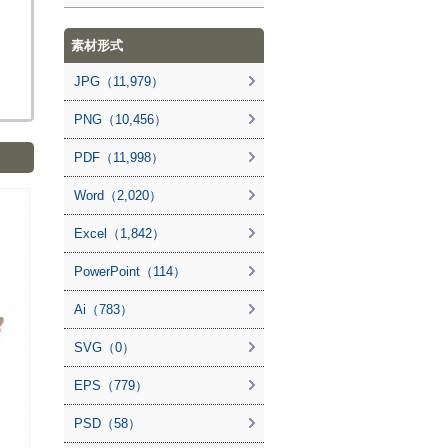
素材形式
JPG（11,979）
PNG（10,456）
PDF（11,998）
Word（2,020）
Excel（1,842）
PowerPoint（114）
Ai（783）
SVG（0）
EPS（779）
PSD（58）