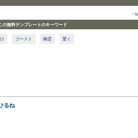
一
この無料テンプレートのキーワード
け
ゴースト
幽霊
驚く
ひるね