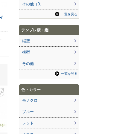
その他（0）
一覧を見る
イ
テンプレ横・縦
ら
す…
縦型
横型
その他
一覧を見る
色・カラー
モノクロ
ブルー
レッド