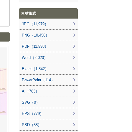
素材形式
JPG（11,979）
PNG（10,456）
PDF（11,998）
Word（2,020）
Excel（1,842）
PowerPoint（114）
Ai（783）
SVG（0）
EPS（779）
PSD（58）