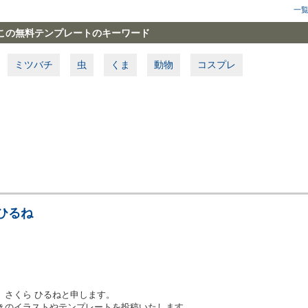
一
この無料テンプレートのキーワード
ミツバチ
虫
くま
動物
コスプレ
ひるね
、さくら ひるねと申します。
きのイラストやテンプレートを投稿いたします。