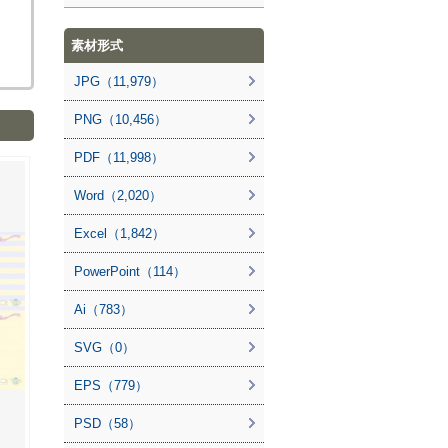
素材形式
JPG（11,979）
PNG（10,456）
PDF（11,998）
Word（2,020）
Excel（1,842）
PowerPoint（114）
Ai（783）
SVG（0）
EPS（779）
PSD（58）