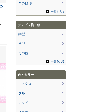
その他（0）
の
一覧を見る
ら
テンプレ横・縦
プ…
縦型
横型
その他
一覧を見る
色・カラー
モノクロ
ブルー
レッド