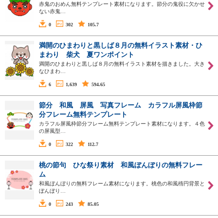
赤鬼のおめん無料テンプレート素材になります。節分の鬼役に欠かせ
ない赤鬼…
0
302
105.7
満開のひまわりと黒しば８月の無料イラスト素材・ひ
まわり 柴犬 夏ワンポイント
満開のひまわりと黒しば８月の無料イラスト素材を描きました。大き
なひまわ…
6
1,639
594.65
節分 和風 屏風 写真フレーム カラフル屏風枠節
分フレーム無料テンプレート
カラフル屏風枠節分フレーム無料テンプレート素材になります。４色
の屏風型…
0
322
112.7
桃の節句 ひな祭り素材 和風ぼんぼりの無料フレー
ム
和風ぼんぼりの無料フレーム素材になります。桃色の和風楕円背景と
ぼんぼり…
0
243
85.05