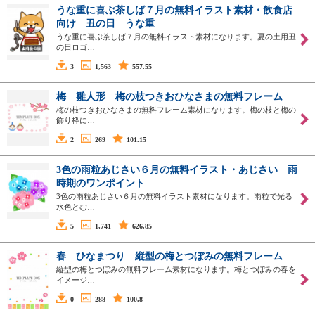
うな重に喜ぶ茶しば７月の無料イラスト素材・飲食店
向け 丑の日 うな重
うな重に喜ぶ茶しば７月の無料イラスト素材になります。夏の土用丑
の日ロゴ…
3
1,563
557.55
梅 雛人形 梅の枝つきおひなさまの無料フレーム
梅の枝つきおひなさまの無料フレーム素材になります。梅の枝と梅の
飾り枠に…
2
269
101.15
3色の雨粒あじさい６月の無料イラスト・あじさい 雨
時期のワンポイント
3色の雨粒あじさい６月の無料イラスト素材になります。雨粒で光る
水色とむ…
5
1,741
626.85
春 ひなまつり 縦型の梅とつぼみの無料フレーム
縦型の梅とつぼみの無料フレーム素材になります。梅とつぼみの春を
イメージ…
0
288
100.8