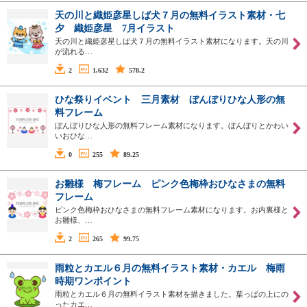
天の川と織姫彦星しば犬７月の無料イラスト素材・七
夕 織姫彦星 7月イラスト
天の川と織姫彦星しば犬７月の無料イラスト素材になります。天の川
が流れる…
2
1,632
578.2
ひな祭りイベント 三月素材 ぼんぼりひな人形の無
料フレーム
ぼんぼりひな人形の無料フレーム素材になります。ぼんぼりとかわい
いおひな…
0
255
89.25
お雛様 梅フレーム ピンク色梅枠おひなさまの無料
フレーム
ピンク色梅枠おひなさまの無料フレーム素材になります。お内裏様と
お雛様、…
2
265
99.75
雨粒とカエル６月の無料イラスト素材・カエル 梅雨
時期ワンポイント
雨粒とカエル６月の無料イラスト素材を描きました。葉っぱの上にの
ったカエ…