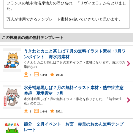
フランスの地中海沿岸地方の呼び名の、「リヴィエラ」からとりまし
た。
万人が使用できるテンプレート素材を描いていきたいと思います。
この投稿者の他の無料テンプレート
うきわとカニと茶しば７月の無料イラスト素材・7月ワ
ンポイント 海水浴素材
うきわとカニと茶しば７月の無料イラスト素材になります。海水浴の
季節なの…
3
1,398
499.8
水分補給黒しば７月の無料イラスト素材・熱中症注意
喚起 夏場素材 7月
水分補給黒しば７月の無料イラスト素材を作りました。「熱中症注
意」のロゴ…
6
1,646
597.1
節分 ２月イベント お面 赤鬼のおめん無料テンプ
レート