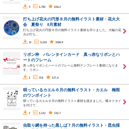
3
1,782
634.2
打ち上げ花火の円形８月の無料イラスト素材・花火大
会 夏祭り 8月素材
打ち上げ花火の円形８月の無料イラスト素材を作りました。大輪の花
火が打ち…
11
3,224
1166.9
リボン枠 バレンタインカード 真っ赤なリボンとハ
ートのフレーム
真っ赤なリボンとハートのフレーム無料テンプレート素材になりま
す。リボン…
1
354
127.4
唄っているカエル６月の無料イラスト・カエル 梅雨
のワンポイント
唄っているカエル６月の無料イラスト素材を描きました。蝶ネクタイ
を付けて…
1
1,512
532.7
虫取り網を持った黒しば７月の無料イラスト・昆虫採