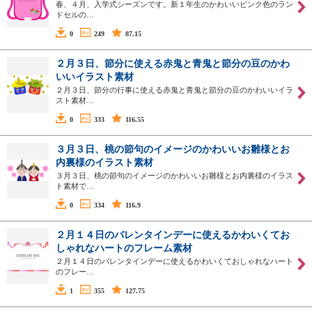
春、４月、入学式シーズンです。新１年生のかわいいピンク色のラン
ドセルの…
0
249
87.15
２月３日、節分に使える赤鬼と青鬼と節分の豆のかわ
いいイラスト素材
２月３日、節分の行事に使える赤鬼と青鬼と節分の豆のかわいいイラ
スト素材…
0
333
116.55
３月３日、桃の節句のイメージのかわいいお雛様とお
内裏様のイラスト素材
３月３日、桃の節句のイメージのかわいいお雛様とお内裏様のイラス
ト素材で…
0
334
116.9
２月１４日のバレンタインデーに使えるかわいくてお
しゃれなハートのフレーム素材
２月１４日のバレンタインデーに使えるかわいくておしゃれなハート
のフレー…
1
355
127.75