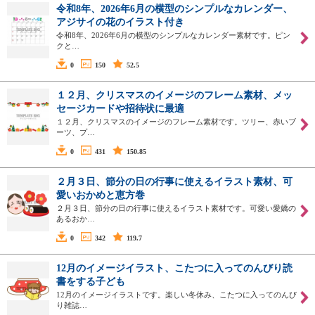
令和8年、2026年6月の横型のシンプルなカレンダー、
アジサイの花のイラスト付き
令和8年、2026年6月の横型のシンプルなカレンダー素材です。ピン
クと…
0
150
52.5
１２月、クリスマスのイメージのフレーム素材、メッ
セージカードや招待状に最適
１２月、クリスマスのイメージのフレーム素材です。ツリー、赤いブ
ーツ、プ…
0
431
150.85
２月３日、節分の日の行事に使えるイラスト素材、可
愛いおかめと恵方巻
２月３日、節分の日の行事に使えるイラスト素材です。可愛い愛嬌の
あるおか…
0
342
119.7
12月のイメージイラスト、こたつに入ってのんびり読
書をする子ども
12月のイメージイラストです。楽しい冬休み、こたつに入ってのんび
り雑誌…