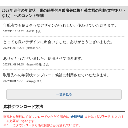
2023年卯年の年賀状 兎の絵馬付き破魔矢に梅と菊文様の和柄(文字あり・
なし) へのコメント投稿
年配者でも使えそうなデザインがうれしい。使わせていただきます。
2022/12/13 10:32
dct193 さん
とっても良いデザインに出会いました。ありがとうございました。
2022/11/05 16:24
jun000 さん
ありがとうございました。使用させて頂きます。
2022/11/01 06:25
dragon4432jp さん
取引先への年賀状テンプレート候補に利用させていただきます。
2022/10/31 16:21
amiyagi さん
一覧を見る
素材ダウンロード方法
※素材を無料にてダウンロードいただく場合は
会員登録
または
パスワード
を入力す
る必要がございます。
※１日にダウンロード可能な回数が設定されています。