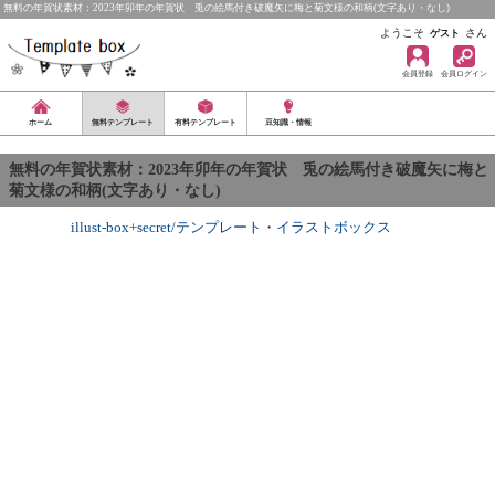
無料の年賀状素材：2023年卯年の年賀状 兎の絵馬付き破魔矢に梅と菊文様の和柄(文字あり・なし)
ようこそ
さん
ゲスト
会員登録
会員ログイン
ホーム
無料テンプレート
有料テンプレート
豆知識・情報
無料の年賀状素材：2023年卯年の年賀状 兎の絵馬付き破魔矢に梅と
菊文様の和柄(文字あり・なし)
illust-box+secret/テンプレート
・
イラストボックス