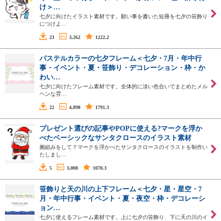
け＞…
七夕に向けたイラスト素材です。願い事を書いた短冊を七夕の笹飾り
につけよ…
23
3,262
1222.2
パステルカラーの七夕フレーム＜七夕・7月・年中行
事・イベント・夏・笹飾り・デコレーション・枠・か
わい…
七夕に向けたフレーム素材です。全体的に淡い色合いでまとめたメル
ヘンな雰…
22
4,898
1791.3
プレゼント選びの記事やPOPに使える?マークを浮か
べたベーシックなサンタクロースのイラスト素材
腕組みをして？マークを浮かべたサンタクロースのイラストを制作い
たしまし…
5
3,008
1070.3
笹飾りと天の川の上下フレーム＜七夕・星・星空・7
月・年中行事・イベント・夏・夜空・枠・デコレーシ
ョン…
七夕に使えるフレーム素材です。上に七夕の笹飾り、下に天の川のイ