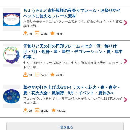
ちょうちんと市松模様の夜祭りフレーム・お祭りやイ
ベントに使えるフレーム素材
お祭りをモチーフにしたフレーム素材です。紅白のちょうちんと市松
模様で和…
19
5,384
1950.9
笹飾りと天の川の円形フレーム＜七夕・笹・飾り付
け・7月・短冊・星・星空・デコレーション・夏・年中
行事…
七夕に向けたフレーム素材です。七夕に飾る笹飾りと天の川のイラス
トで円形…
50
7,212
2699.2
華やかな打ち上げ花火のイラスト＜花火・夜・夜空・
夏・花火大会・風物詩・8月・イベント・夏休み＞
花火のイラスト素材です。夜空に打ちあがる大小の打ち上げ花火のイ
ラスト素…
29
11,242
4036.2
一覧を見る