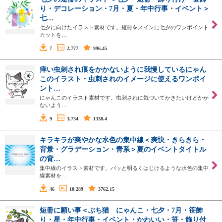
り・デコレーション・7月・夏・年中行事・イベント＞
七…
七夕に向けたイラスト素材です。短冊をメインに七夕のワンポイント
カットを…
7
2,777
996.45
痒い虫刺され痕をかかないように我慢しているにゃん
このイラスト・虫刺されのイメージに使えるワンポイ
ント…
にゃんこのイラスト素材です。虫刺されに気づいてかきたいけどかか
ないよう…
9
3,734
1338.4
キラキラが爽やかな水色の集中線＜爽快・きらきら・
背景・グラデーション・青系＞夏のイベントタイトル
の背…
集中線のイラスト素材です。パッと明るくはじけるような水色の集中
線素材を…
46
10,289
3762.15
短冊に願い事＜ぶち猫 にゃんこ・七夕・7月・笹飾
り・星・年中行事・イベント・かわいい・笹・飾り付