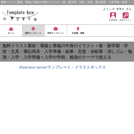
無料イラスト素材：筆箱と筆箱の中身のイラスト＜春・新学期・学校・文具・筆記用具・入学準備・鉛筆・
定…
ようこそ
さん
ゲスト
会員登録
会員ログイン
ホーム
無料テンプレート
有料テンプレート
豆知識・情報
無料イラスト素材：筆箱と筆箱の中身のイラスト＜春・新学期・学
校・文具・筆記用具・入学準備・鉛筆・定規・赤鉛筆・消しゴム・勉
強・入学・入学準備＞入学や学校、勉強のテーマで使える
illust-box+secret/テンプレート
・
イラストボックス