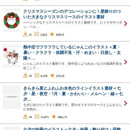
クリスマスシーズンのデコレーションに！星飾りのつ
いた大きなクリスマスリースのイラスト素材
ベーシックなクリスマスリースのイラスト素材です。ヒイラギやリボ
ン、ベル…
11
2,824
1026.9
熱中症でフラフラしているにゃんこのイラスト＜夏・
暑い・クラクラ・体調不良・汗・めまい・日差し・太
陽＞…
にゃんこのイラスト素材です。熱中症によりめまいなどの体調不良を
起こして…
35
6,258
2312.8
きらきら星とふわふわ水色のラインイラスト素材＜七
夕・星・夜空・7月・夏・かわいい・メルヘン・線＞七
夕…
七夕に向けたイラスト素材です。星やキラキラのマークとふんわりし
た水色の…
59
13,875
5062.75
七夕の短冊のイラスト＜七夕・短冊・飾り付け・笹飾