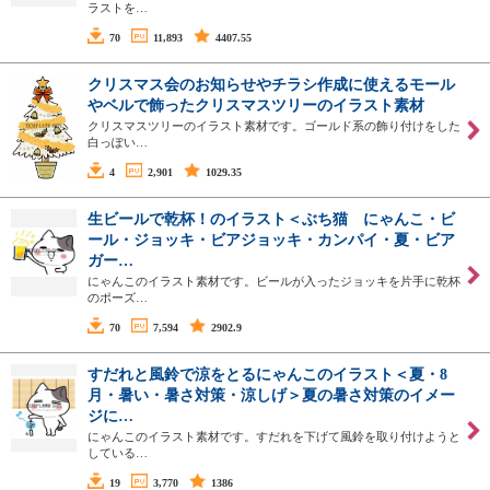
ラストを…
70
11,893
4407.55
クリスマス会のお知らせやチラシ作成に使えるモール
やベルで飾ったクリスマスツリーのイラスト素材
クリスマスツリーのイラスト素材です。ゴールド系の飾り付けをした
白っぽい…
4
2,901
1029.35
生ビールで乾杯！のイラスト＜ぶち猫 にゃんこ・ビ
ール・ジョッキ・ビアジョッキ・カンパイ・夏・ビア
ガー…
にゃんこのイラスト素材です。ビールが入ったジョッキを片手に乾杯
のポーズ…
70
7,594
2902.9
すだれと風鈴で涼をとるにゃんこのイラスト＜夏・8
月・暑い・暑さ対策・涼しげ＞夏の暑さ対策のイメー
ジに…
にゃんこのイラスト素材です。すだれを下げて風鈴を取り付けようと
している…
19
3,770
1386