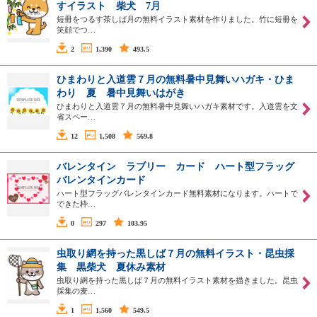
すイラスト 柴犬 7月
短冊をつるす茶しば月の無料イラスト素材を作りました。竹に短冊を
笑顔でつ…
2
1,390
493.5
ひまわりと入道雲７月の無料暑中見舞いハガキ・ひま
わり 夏 暑中見舞いはがき
ひまわりと入道雲７月の無料暑中見舞いハガキ素材です。入道雲を文
省スペー…
12
1,508
569.8
バレンタイン ラブリー カード ハート型フラッグ
バレンタインカード
ハート型フラッグバレンタインカード無料素材になります。ハートで
できた枠…
0
297
103.95
虫取り網を持った黒しば７月の無料イラスト・昆虫採
集 黒柴犬 夏休み素材
虫取り網を持った黒しば７月の無料イラスト素材を描きました。昆虫
採集の麦…
1
1,560
549.5