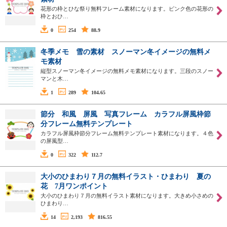
花形の枠とひな祭り無料フレーム素材になります。ピンク色の花形の
枠とおひ…
0
254
88.9
冬季メモ 雪の素材 スノーマン冬イメージの無料メ
モ素材
縦型スノーマン冬イメージの無料メモ素材になります。三段のスノー
マンと木…
1
289
104.65
節分 和風 屏風 写真フレーム カラフル屏風枠節
分フレーム無料テンプレート
カラフル屏風枠節分フレーム無料テンプレート素材になります。４色
の屏風型…
0
322
112.7
大小のひまわり７月の無料イラスト・ひまわり 夏の
花 7月ワンポイント
大小のひまわり７月の無料イラスト素材になります。大きめ小さめの
ひまわり…
14
2,193
816.55