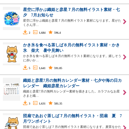
星空に浮かぶ織姫と彦星７月の無料イラスト素材・七
夕 7月お知らせ
星空に浮かぶ織姫と彦星７月の無料イラスト素材になります。星がた
くさん浮…
2
1,684
596.4
かき氷を食べる茶しば８月の無料イラスト素材・かき
氷 柴犬 暑中見舞い
かき氷を食べる茶しば８月の無料イラスト素材になります。嬉しそう
に赤いか…
5
1,641
591.85
織姫と彦星7月の無料カレンダー素材・七夕や海の日カ
レンダー 織姫彦星カレンダー
織姫と彦星7月の無料カレンダー素材を描きました。カラフルなお星
さまと織…
3
1,631
581.35
団扇であおぐ茶しば７月の無料イラスト・団扇 夏 7
月ワンポイント
団扇であおぐ茶しば７月の無料イラスト素材になります。麦茶をかた