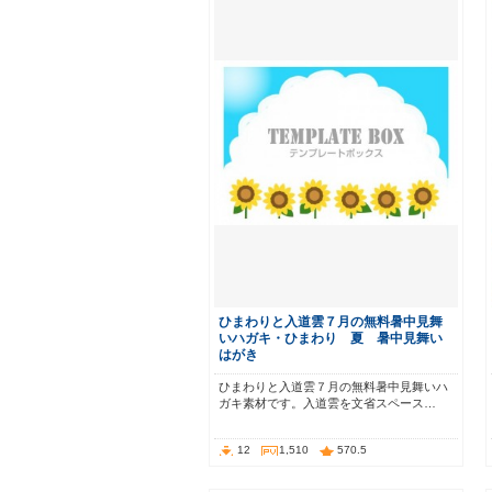
ひまわりと入道雲７月の無料暑中見舞
いハガキ・ひまわり 夏 暑中見舞い
はがき
ひまわりと入道雲７月の無料暑中見舞いハ
ガキ素材です。入道雲を文省スペース…
12
1,510
570.5