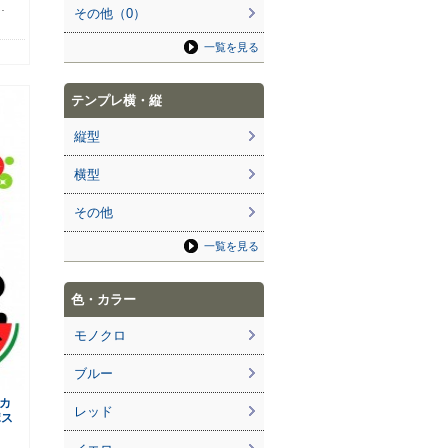
…
その他（0）
一覧を見る
テンプレ横・縦
縦型
横型
その他
一覧を見る
色・カラー
モノクロ
ブルー
カ
レッド
ポス