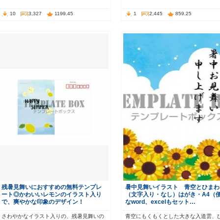
10
3,327
1199.45
1
2,445
859.25
残暑見舞いにおすすめの無料テンプレ
暑中見舞いイラスト 青空とひまわ
ート◎かわいいレモンのイラスト入り
（文字入り・なし）はがき・A4（
で、爽やかな印象のデザイン！
なword、excelもセット…
さわやかなイラスト入りの、残暑見舞いの
青空にもくもくとした大きな入道雲、