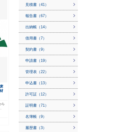
見積書（41）
報告書（67）
出納帳（14）
借用書（7）
契約書（9）
申請書（19）
管理表（22）
申込書（13）
麦
材
許可証（12）
わら
証明書（71）
…
名簿帳（9）
履歴書（3）