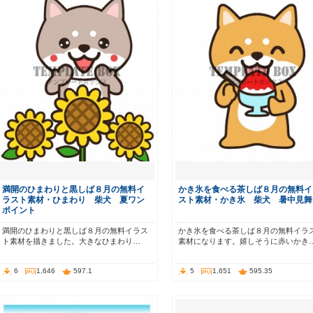
満開のひまわりと黒しば８月の無料イ
かき氷を食べる茶しば８月の無料イ
ラスト素材・ひまわり 柴犬 夏ワン
スト素材・かき氷 柴犬 暑中見舞
ポイント
満開のひまわりと黒しば８月の無料イラス
かき氷を食べる茶しば８月の無料イラ
ト素材を描きました。大きなひまわり…
素材になります。嬉しそうに赤いかき
6
1,646
597.1
5
1,651
595.35