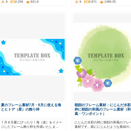
9
2,258
821.8
9
3,871
1386.35
夏のフレーム素材7月・8月に使える海
朝顔のフレーム素材：にじんだ水彩
とヒトデ（星）の飾り枠
枠に朝顔の和風のフレーム素材（和
風・ワンポイント）
７月８月夏にぴったり！海（波）をイメー
にじんだ水彩の枠に朝顔の和風のフレ
ジしたフレーム飾り枠を作成いたしま…
素材です。紙ににじんだような黄緑の