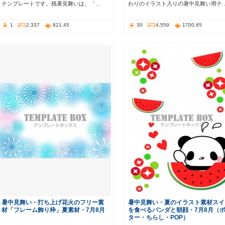
テンプレートです。残暑見舞いは、「…
わりのイラスト入りの暑中見舞い用テ
1
2,337
821.45
30
4,559
1700.65
暑中見舞い・打ち上げ花火のフリー素
暑中見舞い・夏のイラスト素材スイ
材「フレーム飾り枠」夏素材・7月8月
を食べるパンダと朝顔・7月8月（
ター・ちらし・POP）