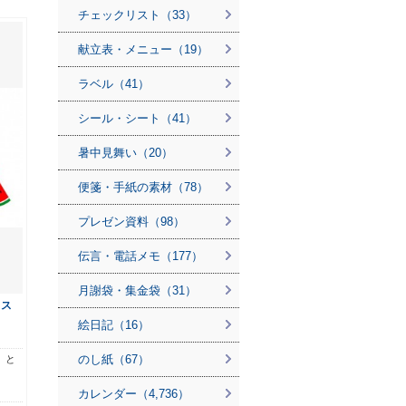
チェックリスト（33）
献立表・メニュー（19）
ラベル（41）
シール・シート（41）
暑中見舞い（20）
便箋・手紙の素材（78）
プレゼン資料（98）
伝言・電話メモ（177）
月謝袋・集金袋（31）
・ス
絵日記（16）
のし紙（67）
）と
カレンダー（4,736）