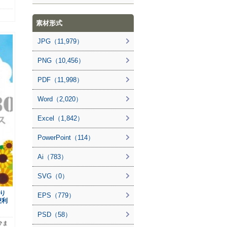
素材形式
JPG（11,979）
PNG（10,456）
PDF（11,998）
Word（2,020）
Excel（1,842）
PowerPoint（114）
Ai（783）
SVG（0）
り
EPS（779）
便利
PSD（58）
ひま