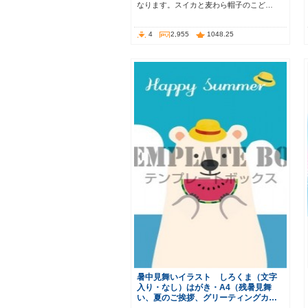
なります。スイカと麦わら帽子のこど…
4
2,955
1048.25
暑中見舞いイラスト しろくま（文字
入り・なし）はがき・A4（残暑見舞
い、夏のご挨拶、グリーティングカ…