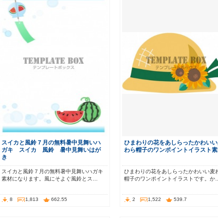
スイカと風鈴７月の無料暑中見舞いハ
ひまわりの花をあしらったかわいい
ガキ スイカ 風鈴 暑中見舞いはが
わら帽子のワンポイントイラスト素
き
スイカと風鈴７月の無料暑中見舞いハガキ
ひまわりの花をあしらったかわいい麦
素材になります。風にそよぐ風鈴とス…
帽子のワンポイントイラストです。か
8
1,813
662.55
2
1,522
539.7