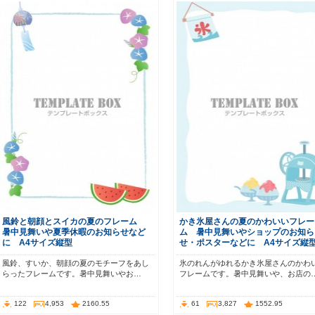
風鈴と朝顔とスイカの夏のフレーム
かき氷屋さんの夏のかわいいフレー
暑中見舞いや夏季休暇のお知らせなど
ム 暑中見舞いやショップのお知ら
に A4サイズ縦型
せ・ポスターなどに A4サイズ縦
風鈴、すいか、朝顔の夏のモチーフをあし
氷のれんがゆれるかき氷屋さんのかわ
らったフレームです。暑中見舞いやお…
フレームです。暑中見舞いや、お店の
122
4,953
2160.55
61
3,827
1552.95