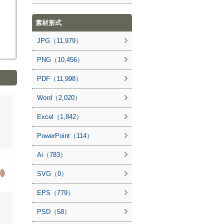
素材形式
JPG（11,979）
PNG（10,456）
PDF（11,998）
Word（2,020）
Excel（1,842）
PowerPoint（114）
Ai（783）
SVG（0）
EPS（779）
PSD（58）