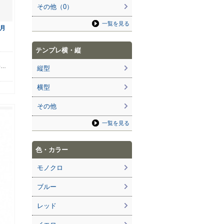
その他（0）
一覧を見る
月
テンプレ横・縦
ら
ゆ…
縦型
横型
その他
一覧を見る
色・カラー
モノクロ
ブルー
レッド