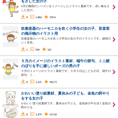
をさした女の子
6月の梅雨のシーズンをイメージしたイラスト素材です。赤い傘をさ
した女の…
0
1,084
379.4
吹奏楽器のハーモニカを吹く小学生の女の子、音楽室
の掲示物のイラスト用
吹奏楽器のハーモニカを吹く小学生の女の子のイラストです。納得の
いく音色…
1
910
322
５月のイメージのイラスト素材、端午の節句、ミニ鯉
のぼりを手に嬉しいポーズの男の子
５月のイメージのイラスト素材です。５月５日はこどもの日、端午の
節句、ミ…
0
1,125
393.75
かわいい塗り絵素材、夏休みの子ども、金魚の餌やり
をする女の子
かわいい塗り絵素材です。夏休みの子ども、金魚鉢の中を泳ぐ金魚の
餌やりを…
0
1,479
517.65