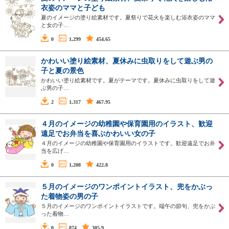
衣姿のママと子ども
夏のイメージの塗り絵素材です。夏祭りで花火を楽しむ浴衣姿のママ
と女の子…
0
1,299
454.65
かわいい塗り絵素材、夏休みに虫取りをして遊ぶ男の
子と夏の景色
かわいい塗り絵素材です。夏がテーマです。夏休みに虫取りをして遊
ぶ男の子…
2
1,317
467.95
４月のイメージの幼稚園や保育園用のイラスト、歓迎
遠足でお弁当を喜ぶかわいい女の子
４月のイメージの幼稚園や保育園用のイラストです。歓迎遠足でお弁
当を広げ…
0
1,208
422.8
５月のイメージのワンポイントイラスト、兜をかぶっ
た着物姿の男の子
５月のイメージのワンポイントイラストです。端午の節句、兜をかぶ
った着物…
0
874
305.9