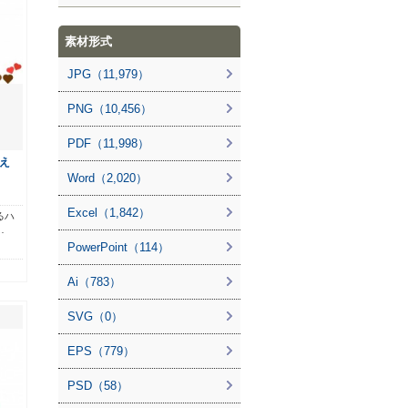
素材形式
JPG（11,979）
PNG（10,456）
PDF（11,998）
え
Word（2,020）
Excel（1,842）
るハ
…
PowerPoint（114）
Ai（783）
SVG（0）
EPS（779）
PSD（58）