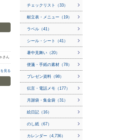
チェックリスト（33）
献立表・メニュー（19）
ラベル（41）
シール・シート（41）
暑中見舞い（20）
no さん
便箋・手紙の素材（78）
覧を見る
プレゼン資料（98）
伝言・電話メモ（177）
月謝袋・集金袋（31）
絵日記（16）
のし紙（67）
カレンダー（4,736）