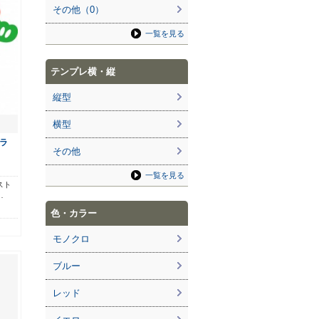
その他（0）
一覧を見る
テンプレ横・縦
縦型
横型
ラ
その他
一覧を見る
スト
…
色・カラー
モノクロ
ブルー
レッド