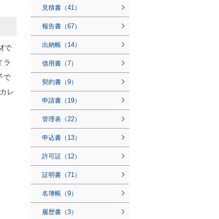
見積書（41）
報告書（67）
出納帳（14）
材で
イラ
借用書（7）
子で
契約書（9）
カレ
申請書（19）
管理表（22）
申込書（13）
許可証（12）
証明書（71）
名簿帳（9）
履歴書（3）