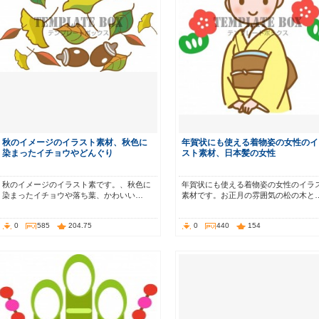
秋のイメージのイラスト素材、秋色に
年賀状にも使える着物姿の女性のイ
染まったイチョウやどんぐり
スト素材、日本髪の女性
秋のイメージのイラスト素です。、秋色に
年賀状にも使える着物姿の女性のイラ
染まったイチョウや落ち葉、かわいい…
素材です。お正月の雰囲気の松の木と
0
585
204.75
0
440
154