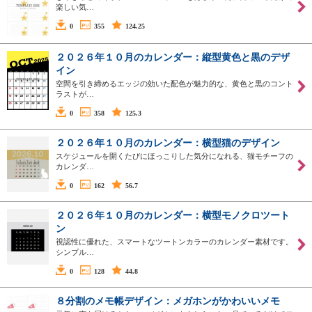
楽しい気…
0
355
124.25
２０２６年１０月のカレンダー：縦型黄色と黒のデザ
イン
空間を引き締めるエッジの効いた配色が魅力的な、黄色と黒のコント
ラストが…
0
358
125.3
２０２６年１０月のカレンダー：横型猫のデザイン
スケジュールを開くたびにほっこりした気分になれる、猫モチーフの
カレンダ…
0
162
56.7
２０２６年１０月のカレンダー：横型モノクロツート
ン
視認性に優れた、スマートなツートンカラーのカレンダー素材です。
シンプル…
0
128
44.8
８分割のメモ帳デザイン：メガホンがかわいいメモ