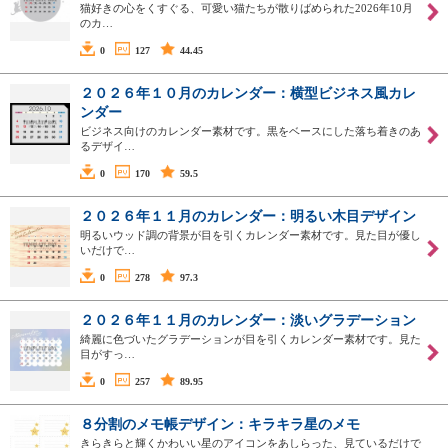
猫好きの心をくすぐる、可愛い猫たちが散りばめられた2026年10月
のカ…
0
127
44.45
２０２６年１０月のカレンダー：横型ビジネス風カレ
ンダー
ビジネス向けのカレンダー素材です。黒をベースにした落ち着きのあ
るデザイ…
0
170
59.5
２０２６年１１月のカレンダー：明るい木目デザイン
明るいウッド調の背景が目を引くカレンダー素材です。見た目が優し
いだけで…
0
278
97.3
２０２６年１１月のカレンダー：淡いグラデーション
綺麗に色づいたグラデーションが目を引くカレンダー素材です。見た
目がすっ…
0
257
89.95
８分割のメモ帳デザイン：キラキラ星のメモ
きらきらと輝くかわいい星のアイコンをあしらった、見ているだけで