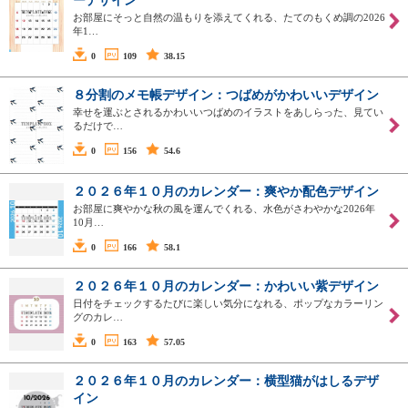
ーデザイン
お部屋にそっと自然の温もりを添えてくれる、たてのもくめ調の2026
年1…
0
109
38.15
８分割のメモ帳デザイン：つばめがかわいいデザイン
幸せを運ぶとされるかわいいつばめのイラストをあしらった、見てい
るだけで…
0
156
54.6
２０２６年１０月のカレンダー：爽やか配色デザイン
お部屋に爽やかな秋の風を運んでくれる、水色がさわやかな2026年
10月…
0
166
58.1
２０２６年１０月のカレンダー：かわいい紫デザイン
日付をチェックするたびに楽しい気分になれる、ポップなカラーリン
グのカレ…
0
163
57.05
２０２６年１０月のカレンダー：横型猫がはしるデザ
イン