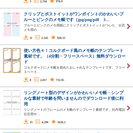
3
2,744
970.9
クリップとポストイットがワンポイントのかわいいブ
ルーとピンクのメモ帳です（jpg/png/pdf 3…
ブルーとピンクのメモ用紙にクリップとポストイットがついた、伝言
メモ用の…
11
2,543
928.55
使い方色々！コルクボード風のメモ帳のテンプレート
素材です。（4分割・フリースペース）無料ダウンロー
ド
コルクボードにメモ帳を留めたおしゃれなテンプレートです。フリー
スペース…
8
2,017
733.95
リングノート型のデザインがかわいいメモ帳・シンプ
ルな素材で年齢を問いませんのでダウンロード後に利
用
リングノートのフレームのメモ帳のテンプレート素材です。社内電話
伝言用や…
35
4,296
1626.1