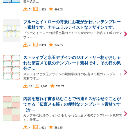
書き込み…
7
1,833
666.05
ブルーとイエローの背景にお花がかわいいテンプレー
ト素材です。ナチュラルテイストなデザインです。
ブルーとイエローの背景と花のアイコンがかわいい伝言メモ帳のテン
プレート…
4
2,093
746.55
ストライプと水玉デザインのジオメトリー柄がおしゃ
れな伝言メモ帳のテンプレート素材です。その日の気
分に…
ストライプと水玉デザインの幾何学模様の伝言メモ帳のテンプレート
素材です…
12
1,965
729.75
内容を忘れず書き込むことで伝達ミスがふせぐことが
できる「伝言メモ帳」の便利なテンプレート素材です
（か…
カラフルな円形のラインがおしゃれな伝言メモのテンプレート素材で
す。仕事…
4
1,621
581.35