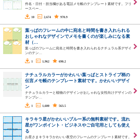
件名・日付・担当欄がある電話メモ帳のテンプレート素材です。フリ
ースペー…
10
2,674
970.9
葉っぱのフレームの中に宛名と時間を書き入れられる
おしゃれなデザインでメモを書くのが楽しみになる素
材（…
葉っぱのフレームに宛名と時間を書き入れられるナチュラル系デザイ
ンのテン…
1
1,962
690.2
ナチュラルカラーがかわいい葉っぱとストライプ柄の
伝言メモ帳のテンプレート素材です。かわいいデザイ
ン
ナチュラルカラーと植物のデザインがおしゃれな女性向けデザインの
テンプレ…
1
1,600
563.5
キラキラ星がかわいいブルー系の無料素材です。流れ
星がワンポイント・ビジネスやご自宅用としても使え
る
お星さまキラキラかわいい夜空のフレームのテンプレート素材です。