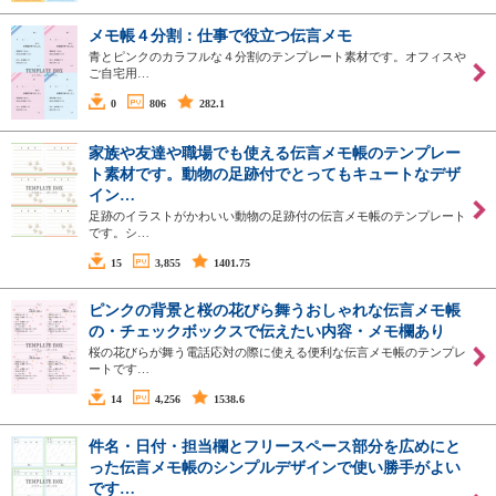
メモ帳４分割：仕事で役立つ伝言メモ
青とピンクのカラフルな４分割のテンプレート素材です。オフィスや
ご自宅用…
0
806
282.1
家族や友達や職場でも使える伝言メモ帳のテンプレー
ト素材です。動物の足跡付でとってもキュートなデザ
イン…
足跡のイラストがかわいい動物の足跡付の伝言メモ帳のテンプレート
です。シ…
15
3,855
1401.75
ピンクの背景と桜の花びら舞うおしゃれな伝言メモ帳
の・チェックボックスで伝えたい内容・メモ欄あり
桜の花びらが舞う電話応対の際に使える便利な伝言メモ帳のテンプレ
ートです…
14
4,256
1538.6
件名・日付・担当欄とフリースペース部分を広めにと
った伝言メモ帳のシンプルデザインで使い勝手がよい
です…