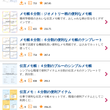
1
753
267.05
メモ帳６分割：ジオメトリー柄の便利なメモ帳
幾何学模様のきれいな伝言メモ帳です。おしゃれな柄が目を引くデザ
インです…
1
655
232.75
メモ帳８分割：６分割の便利なメモ帳のテンプレート
仕事で活躍する機能性高い便利なメモ用紙です。はさみでカットして
使ってく…
1
754
267.4
伝言メモ帳：４分割のブルーのシンプルメモ帳
シンプルな職場で便利アイテム４分割の伝言メモのテンプレートで
す。四分割…
0
838
293.3
伝言メモ：４分割の便利アイテム
仕事で便利な伝言メモ帳４セットです。職場の便利アイテムとしてご
利用くだ…
0
555
194.25