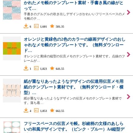
かれたメモ帳のテンプレート素材・手書き風の線がと
って…
手書きのグルグルの吹き出しデザインがかわいいフリースペースのメ
モ帳のテ…
6
1,601
581.35
オレンジと黄緑色の2色のカラーの線画デザインのおし
ゃれなメモ帳のテンプレートです。（無料ダウンロー
ド…
オレンジと黄緑の縦型の伝言メモのテンプレート素材です。点線のフ
レームが…
1
1,823
641.55
紙が重なりあったようなデザインの伝達用伝言メモ用
紙のテンプレート素材です。（無料ダウンロード・横
型）…
紙が重なりあったようなデザインの伝言メモのテンプレート素材で
す。落ち着…
4
1,853
662.55
フリースペースの伝言メモ帳。杉綾柄の文様のあしら
いの和風デザインです。（ピンク・ブルー）A4縦型デ