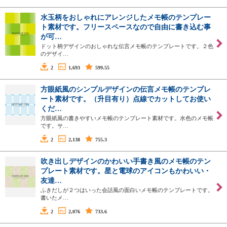
水玉柄をおしゃれにアレンジしたメモ帳のテンプレー
ト素材です。フリースペースなので自由に書き込む事
が可…
ドット柄デザインのおしゃれな伝言メモ帳のテンプレートです。２色
のデザイ…
2
1,693
599.55
方眼紙風のシンプルデザインの伝言メモ帳のテンプレ
ート素材です。（升目有り）点線でカットしてお使い
くだ…
方眼紙風の書きやすいメモ帳のテンプレート素材です。水色のメモ帳
です。サ…
2
2,138
755.3
吹き出しデザインのかわいい手書き風のメモ帳のテン
プレート素材です。星と電球のアイコンもかわいい・
友達…
ふきだしが２つはいった会話風の面白いメモ帳のテンプレートです。
書いたメ…
2
2,076
733.6