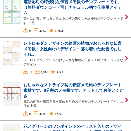
電話応対の時便利な伝言メモ帳のテンプレートです。
（無料ダウンロード可）ナチュラル柄で仕事用アイテ
ム
葉っぱが舞い落ちるナチュラル柄の癒やし系メモ帳のテンプレートで
す。4分…
0
3,367
1178.45
レトロモダンデザインの線画の植物がおしゃれな伝言
メモ帳・女性向けのデザイン・落ち着いた配色でおし
ゃれ…
レトロモダンデザインのおしゃれな植物の伝言メモ帳です。シックな
デザイン…
14
2,574
949.9
おしゃれなストライプ柄の伝言メモ帳のテンプレート
素材です。8分割のメモ帳です。カットしてお使いくだ
さ…
電話の内容や伝言を書き留めるためのメモ帳のテンプレートです。お
仕事上電…
0
3,590
1256.5
花とグリーンのワンポイントのイラスト入りのデザイ