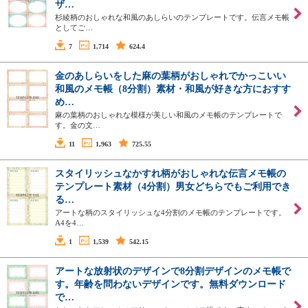
ザ…
杉綾柄のおしゃれな和風のあしらいのテンプレートです。伝言メモ帳
としてご…
7
1,714
624.4
金のあしらいをした麻の葉柄がおしゃれでかっこいい
和風のメモ帳（8分割）素材・和風が好きな方におすす
め…
麻の葉柄のおしゃれな模様が美しい和風のメモ帳のテンプレートで
す。金の文…
11
1,963
725.55
スタイリッシュなかすれ柄がおしゃれな伝言メモ帳の
テンプレート素材（4分割）男女どちらでもご利用でき
る…
アートな柄のスタイリッシュな4分割のメモ帳のテンプレートです。
A4を4…
1
1,539
542.15
アートな放射状のデザインで8分割デザインのメモ帳で
す。年齢を問わないデザインです。無料ダウンロード
で…