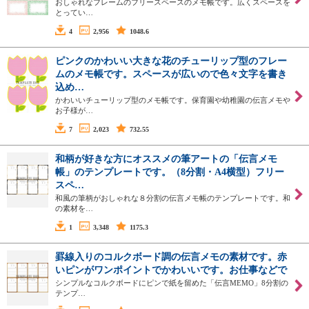
おしゃれなフレームのフリースペースのメモ帳です。広くスペースを
とってい…
4
2,956
1048.6
ピンクのかわいい大きな花のチューリップ型のフレー
ムのメモ帳です。スペースが広いので色々文字を書き
込め…
かわいいチューリップ型のメモ帳です。保育園や幼稚園の伝言メモや
お子様が…
7
2,023
732.55
和柄が好きな方にオススメの筆アートの「伝言メモ
帳」のテンプレートです。（8分割・A4横型）フリー
スペ…
和風の筆柄がおしゃれな８分割の伝言メモ帳のテンプレートです。和
の素材を…
1
3,348
1175.3
罫線入りのコルクボード調の伝言メモの素材です。赤
いピンがワンポイントでかわいいです。お仕事などで
シンプルなコルクボードにピンで紙を留めた「伝言MEMO」8分割の
テンプ…