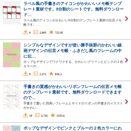
ラベル風の手書きのアイコンがかわいいメモ帳テンプ
レート素材です。8分割のシートです。無料ダウンロー
ド…
ラベル風のアイコンがかわいい8分割のテンプレート素材の伝言メモ
帳です。…
6
2,003
722.05
シンプルなデザインですが使い勝手抜群のかわいい線
画デザインの伝言メモ帳・ふきだし風のフレームの中
に伝…
ポップなデザインでワクワクする、かわいいグリーンとピンクの２色
カラーの…
6
2,272
816.2
手書きの質感がかわいいリボンフレームの伝言メモ帳
のテンプレート素材です。無料ダウンロードできます
ので…
手書きで書いた四角いフレームとサイドのリボンの手書きのイラスト
がかわい…
10
3,716
1335.6
ポップなデザインでピンクとブルーの２色カラーにわ