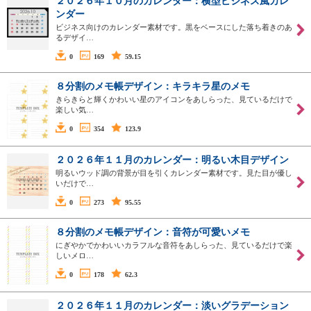
２０２６年１０月のカレンダー：横型ビジネス風カレ
ンダー
ビジネス向けのカレンダー素材です。黒をベースにした落ち着きのあ
るデザイ…
0
169
59.15
８分割のメモ帳デザイン：キラキラ星のメモ
きらきらと輝くかわいい星のアイコンをあしらった、見ているだけで
楽しい気…
0
354
123.9
２０２６年１１月のカレンダー：明るい木目デザイン
明るいウッド調の背景が目を引くカレンダー素材です。見た目が優し
いだけで…
0
273
95.55
８分割のメモ帳デザイン：音符が可愛いメモ
にぎやかでかわいいカラフルな音符をあしらった、見ているだけで楽
しいメロ…
0
178
62.3
２０２６年１１月のカレンダー：淡いグラデーション