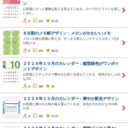
ン
お部屋にそっと優雅な彩りを添えてくれる、ローズのイラストが美し
い202…
0
135
47.25
８分割のメモ帳デザイン：メロンがかわいいメモ
メロンの柄が綺麗に映える、すっきり愛らしいナチュラルポップな8
分割メモ…
0
133
46.55
２０２６年１０月のカレンダー：縦型緑色がワンポイ
ントデザイン
お部屋にナチュラルで爽やかな彩りを添えてくれる、緑色がおしゃれ
な202…
0
160
56
２０２６年１０月のカレンダー：爽やか配色デザイン
お部屋に爽やかな秋の風を運んでくれる、水色がさわやかな2026年
10月…
0
165
57.75