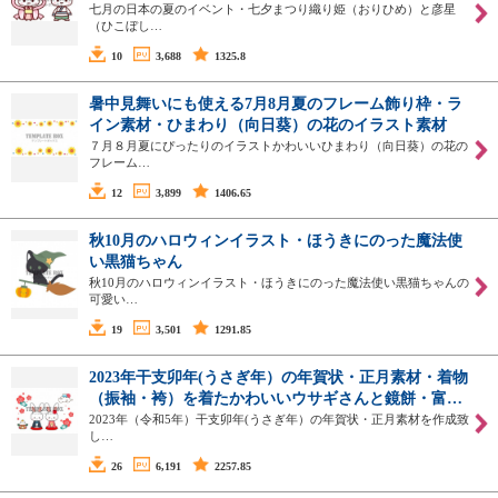
七月の日本の夏のイベント・七夕まつり織り姫（おりひめ）と彦星
（ひこぼし…
10
3,688
1325.8
暑中見舞いにも使える7月8月夏のフレーム飾り枠・ラ
イン素材・ひまわり（向日葵）の花のイラスト素材
７月８月夏にぴったりのイラストかわいいひまわり（向日葵）の花の
フレーム…
12
3,899
1406.65
秋10月のハロウィンイラスト・ほうきにのった魔法使
い黒猫ちゃん
秋10月のハロウィンイラスト・ほうきにのった魔法使い黒猫ちゃんの
可愛い…
19
3,501
1291.85
2023年干支卯年(うさぎ年）の年賀状・正月素材・着物
（振袖・袴）を着たかわいいウサギさんと鏡餅・富…
2023年（令和5年）干支卯年(うさぎ年）の年賀状・正月素材を作成致
し…
26
6,191
2257.85