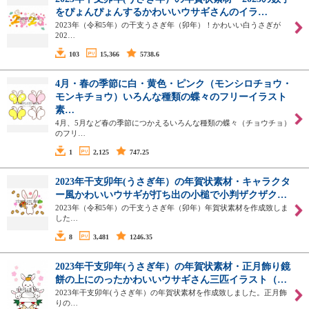
をぴょんぴょんするかわいいウサギさんのイラ…
2023年（令和5年）の干支うさぎ年（卯年）！かわいい白うさぎが
202…
103
15,366
5738.6
4月・春の季節に白・黄色・ピンク（モンシロチョウ・
モンキチョウ）いろんな種類の蝶々のフリーイラスト
素…
4月、5月など春の季節につかえるいろんな種類の蝶々（チョウチョ）
のフリ…
1
2,125
747.25
2023年干支卯年(うさぎ年）の年賀状素材・キャラクタ
ー風かわいいウサギが打ち出の小槌で小判ザクザク…
2023年（令和5年）の干支うさぎ年（卯年）年賀状素材を作成致しま
した…
8
3,481
1246.35
2023年干支卯年(うさぎ年）の年賀状素材・正月飾り鏡
餅の上にのったかわいいウサギさん三匹イラスト（…
2023年干支卯年(うさぎ年）の年賀状素材を作成致しました。正月飾
りの…