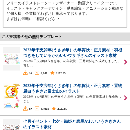
フリーのイラストレーター・デザイナー・動画クリエイターです。
イラスト・キャラクターデザイン・動画編集・アニメーション動画な
ど個人様、企業様問わずお仕事承っております。
まずはお気軽にご相談ください。
この投稿者の他の無料テンプレート
2023年干支卯年(うさぎ年）の年賀状・正月素材・羽根
つきをしているかわいいウサギさんのイラスト素材
2023年干支卯年(うさぎ年）の年賀状・正月素材を作成致しました。
青と…
16
6,047
2172.45
2023年干支卯年(うさぎ年）の年賀状・正月素材・置物
風白うさぎと富士山のイラスト
2023年（令和5年）の干支うさぎ年（卯年）の年賀状素材を作成致し
まし…
62
12,943
4747.05
七月イベント・七夕・織姫と彦星かわいいうさぎさん
のイラスト素材