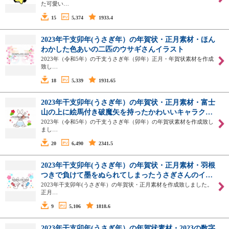
た可愛い…
15
5,374
1933.4
2023年干支卯年(うさぎ年）の年賀状・正月素材・ほん
わかした色あいの二匹のウサギさんイラスト
2023年（令和5年）の干支うさぎ年（卯年）正月・年賀状素材を作成
致し…
18
5,339
1931.65
2023年干支卯年(うさぎ年）の年賀状・正月素材・富士
山の上に絵馬付き破魔矢を持ったかわいいキャラク…
2023年（令和5年）の干支うさぎ年（卯年）の年賀状素材を作成致し
まし…
20
6,490
2341.5
2023年干支卯年(うさぎ年）の年賀状・正月素材・羽根
つきで負けて墨をぬられてしまったうさぎさんのイ…
2023年干支卯年(うさぎ年）の年賀状・正月素材を作成致しました。
正月…
9
5,106
1818.6
2023年干支卯年(うさぎ年）の年賀状素材・2023の数字