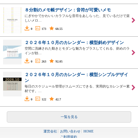
８分割のメモ帳デザイン：音符が可愛いメモ
にぎやかでかわいいカラフルな音符をあしらった、見ているだけで楽
しいメロ…
0
173
60.55
２０２６年１０月のカレンダー：横型斜めデザイン
空間に洗練された動きとモダンな魅力をプラスしてくれる、斜めのラ
インが効…
0
263
92.05
２０２６年１０月のカレンダー：横型シンプルデザイ
ン
毎日のスケジュール管理がスムーズにできる、実用的なカレンダー素
材です。…
0
122
42.7
一覧を見る
運営会社
お問い合わせ
HOME
ご利用規約