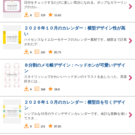
日付をチェックするたびに楽しい気分になれる、ポップなカラーリン
グのカレ…
0
159
55.65
２０２６年１０月のカレンダー：横型デザイン性が高
い
ハイセンスなイエローモチーフのカレンダー素材です。細部まで計算
されたデ…
0
245
85.75
８分割のメモ帳デザイン：ヘッドホンが可愛いデザイ
ン
スタイリッシュでかわいいヘッドホンのイラストをあしらった、音楽
好きには…
0
168
58.8
２０２６年１０月のカレンダー：横型目を引くデザイ
ン
シンプルな10月のラインデザインカレンダーです。余計な装飾を省い
てスタ…
0
251
87.85