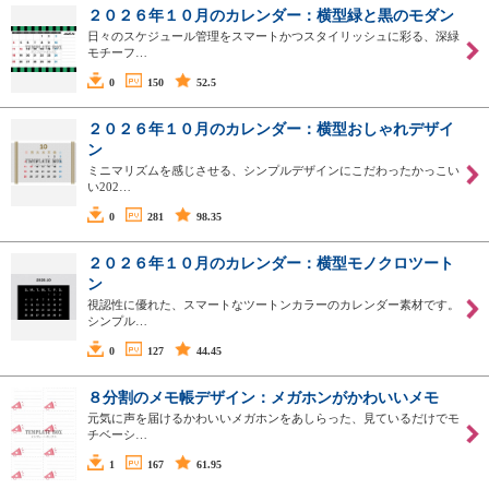
２０２６年１０月のカレンダー：横型緑と黒のモダン
日々のスケジュール管理をスマートかつスタイリッシュに彩る、深緑
モチーフ…
0
150
52.5
２０２６年１０月のカレンダー：横型おしゃれデザイ
ン
ミニマリズムを感じさせる、シンプルデザインにこだわったかっこい
い202…
0
281
98.35
２０２６年１０月のカレンダー：横型モノクロツート
ン
視認性に優れた、スマートなツートンカラーのカレンダー素材です。
シンプル…
0
127
44.45
８分割のメモ帳デザイン：メガホンがかわいいメモ
元気に声を届けるかわいいメガホンをあしらった、見ているだけでモ
チベーシ…
1
167
61.95