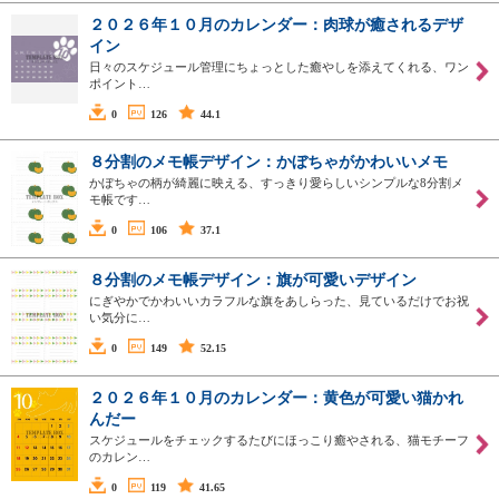
２０２６年１０月のカレンダー：肉球が癒されるデザ
イン
日々のスケジュール管理にちょっとした癒やしを添えてくれる、ワン
ポイント…
0
126
44.1
８分割のメモ帳デザイン：かぼちゃがかわいいメモ
かぼちゃの柄が綺麗に映える、すっきり愛らしいシンプルな8分割メ
モ帳です…
0
106
37.1
８分割のメモ帳デザイン：旗が可愛いデザイン
にぎやかでかわいいカラフルな旗をあしらった、見ているだけでお祝
い気分に…
0
149
52.15
２０２６年１０月のカレンダー：黄色が可愛い猫かれ
んだー
スケジュールをチェックするたびにほっこり癒やされる、猫モチーフ
のカレン…
0
119
41.65