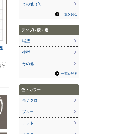
その他（0）
一覧を見る
テンプレ横・縦
縦型
型
横型
その他
枠付
一覧を見る
色・カラー
モノクロ
ブルー
レッド