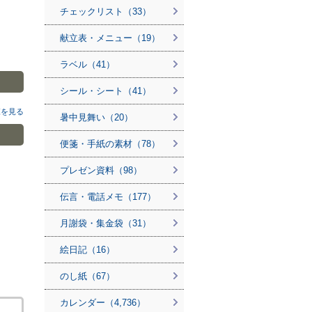
チェックリスト（33）
献立表・メニュー（19）
ラベル（41）
シール・シート（41）
覧を見る
暑中見舞い（20）
便箋・手紙の素材（78）
プレゼン資料（98）
伝言・電話メモ（177）
月謝袋・集金袋（31）
絵日記（16）
のし紙（67）
カレンダー（4,736）