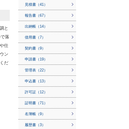
見積書（41）
報告書（67）
出納帳（14）
調と
かで落
借用書（7）
や仕
契約書（9）
ウン
申請書（19）
くだ
管理表（22）
申込書（13）
許可証（12）
証明書（71）
名簿帳（9）
履歴書（3）