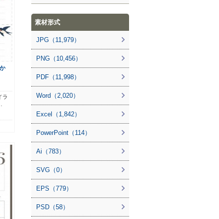
素材形式
JPG（11,979）
PNG（10,456）
か
PDF（11,998）
Word（2,020）
イラ
…
Excel（1,842）
PowerPoint（114）
Ai（783）
SVG（0）
EPS（779）
PSD（58）