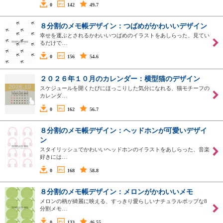
0
142
49.7
８分割のメモ帳デザイン：つばめがかわいいデザイン
幸せを運ぶとされるかわいいつばめのイラストをあしらった、見てい
るだけで…
0
156
54.6
２０２６年１０月のカレンダー：横型猫のデザイン
スケジュールを開くたびにほっこりした気分になれる、猫モチーフの
カレンダ…
0
162
56.7
８分割のメモ帳デザイン：ヘッドホンが可愛いデザイ
ン
スタイリッシュでかわいいヘッドホンのイラストをあしらった、音楽
好きには…
0
168
58.8
８分割のメモ帳デザイン：メロンがかわいいメモ
メロンの柄が綺麗に映える、すっきり愛らしいナチュラルポップな8
分割メモ…
0
133
46.55