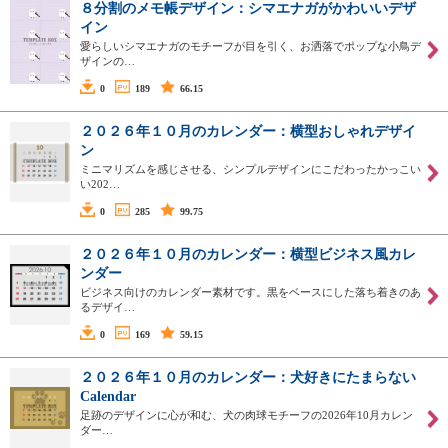
８分割のメモ帳デザイン：シマエナガがかわいいデザ
イン
愛らしいシマエナガのモチーフが目を引く、お洒落でポップな小鳥デ
ザインの…
0
189
66.15
２０２６年１０月のカレンダー：横型おしゃれデザイ
ン
ミニマリズムを感じさせる、シンプルデザインにこだわったかっこい
い202…
0
285
99.75
２０２６年１０月のカレンダー：横型ビジネス風カレ
ンダー
ビジネス向けのカレンダー素材です。黒をベースにした落ち着きのあ
るデザイ…
0
169
59.15
２０２６年１０月のカレンダー：犬好きにたまらない
Calendar
足跡のデザインに心が和む、犬の肉球モチーフの2026年10月カレン
ダー…