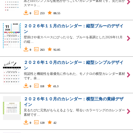
黒と白のシンプルな配色がかっこいいカレンダー素材です。見た目が
スマート…
0
253
88.55
２０２６年１１月のカレンダー：縦型ブルーのデザイ
ン
壁掛けや省スペースにぴったりな、ブルーを基調とした2026年11月
の縦…
0
263
92.05
２０２６年１０月のカレンダー：縦型シンプルデザイ
ン
視認性と機能性を最優先に作られた、モノクロの横型カレンダー素材
です。余…
0
118
41.3
２０２６年１０月のカレンダー：横型三角の黄緑デザ
イン
見るたびに元気がもらえるような、明るいカラーリングのカレンダー
素材です…
0
120
42