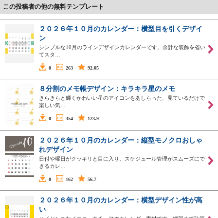
この投稿者の他の無料テンプレート
２０２６年１０月のカレンダー：横型目を引くデザイ
ン
シンプルな10月のラインデザインカレンダーです。余計な装飾を省い
てスタ…
0
263
92.05
８分割のメモ帳デザイン：キラキラ星のメモ
きらきらと輝くかわいい星のアイコンをあしらった、見ているだけで
楽しい気…
0
354
123.9
２０２６年１０月のカレンダー：縦型モノクロおしゃ
れデザイン
日付や曜日がクッキリと目に入り、スケジュール管理がスムーズにで
きるカレ…
0
162
56.7
２０２６年１０月のカレンダー：横型デザイン性が高
い