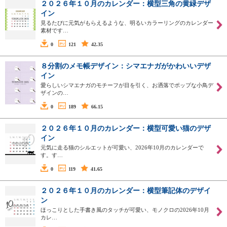
２０２６年１０月のカレンダー：横型三角の黄緑デザ
イン
見るたびに元気がもらえるような、明るいカラーリングのカレンダー
素材です…
0
121
42.35
８分割のメモ帳デザイン：シマエナガがかわいいデザ
イン
愛らしいシマエナガのモチーフが目を引く、お洒落でポップな小鳥デ
ザインの…
0
189
66.15
２０２６年１０月のカレンダー：横型可愛い猫のデザ
イン
元気に走る猫のシルエットが可愛い、2026年10月のカレンダーで
す。す…
0
119
41.65
２０２６年１０月のカレンダー：横型筆記体のデザイ
ン
ほっこりとした手書き風のタッチが可愛い、モノクロの2026年10月
カレ…