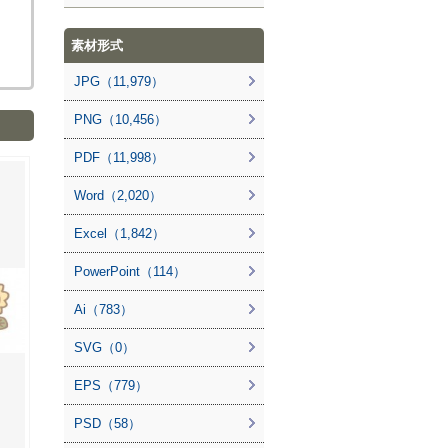
素材形式
JPG（11,979）
PNG（10,456）
PDF（11,998）
Word（2,020）
Excel（1,842）
PowerPoint（114）
Ai（783）
SVG（0）
EPS（779）
PSD（58）