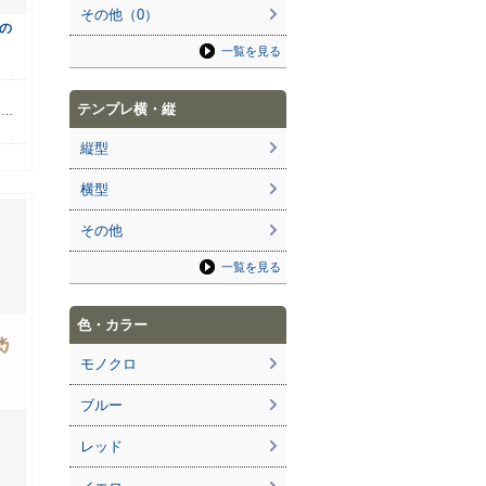
その他（0）
の
一覧を見る
ら
テンプレ横・縦
る…
縦型
横型
その他
一覧を見る
色・カラー
モノクロ
ブルー
レッド