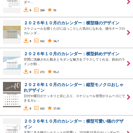
ダー…
0
260
91
２０２６年１０月のカレンダー：横型猫のデザイン
スケジュールを開くたびにほっこりした気分になれる、猫モチーフの
カレンダ…
0
162
56.7
２０２６年１０月のカレンダー：横型斜めデザイン
空間に洗練された動きとモダンな魅力をプラスしてくれる、斜めのラ
インが効…
0
272
95.2
２０２６年１０月のカレンダー：縦型モノクロおしゃ
れデザイン
日付や曜日がクッキリと目に入り、スケジュール管理がスムーズにで
きるカレ…
0
163
57.05
２０２６年１０月のカレンダー：横型可愛い猫のデザ
イン
元気に走る猫のシルエットが可愛い、2026年10月のカレンダーで