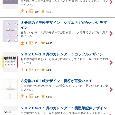
日々のスケジュール管理にちょっとした癒やしを添えてくれる、ワン
ポイント…
0
130
45.5
８分割のメモ帳デザイン：シマエナガがかわいいデザ
イン
愛らしいシマエナガのモチーフが目を引く、お洒落でポップな小鳥デ
ザインの…
0
191
66.85
２０２６年１０月のカレンダー：カラフルデザイン
お部屋の雰囲気をパッと賑やかに明るくしてくれる、カラフルで面白
いデザイ…
0
157
54.95
８分割のメモ帳デザイン：音符が可愛いメモ
にぎやかでかわいいカラフルな音符をあしらった、見ているだけで楽
しいメロ…
0
179
62.65
２０２６年１１月のカレンダー：横型筆記体デザイン
白と黒のコントラストが引き締まる、2026年11月のモノクロカレン