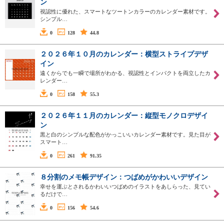
ン
視認性に優れた、スマートなツートンカラーのカレンダー素材です。
シンプル…
0
128
44.8
２０２６年１０月のカレンダー：横型ストライプデザ
イン
遠くからでも一瞬で場所がわかる、視認性とインパクトを両立したカ
レンダー…
0
158
55.3
２０２６年１１月のカレンダー：縦型モノクロデザイ
ン
黒と白のシンプルな配色がかっこいいカレンダー素材です。見た目が
スマート…
0
261
91.35
８分割のメモ帳デザイン：つばめがかわいいデザイン
幸せを運ぶとされるかわいいつばめのイラストをあしらった、見てい
るだけで…
0
156
54.6