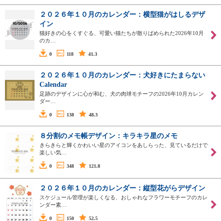
２０２６年１０月のカレンダー：横型猫がはしるデザ
イン
猫好きの心をくすぐる、可愛い猫たちが散りばめられた2026年10月
のカ…
0
118
41.3
２０２６年１０月のカレンダー：犬好きにたまらない
Calendar
足跡のデザインに心が和む、犬の肉球モチーフの2026年10月カレン
ダー…
0
138
48.3
８分割のメモ帳デザイン：キラキラ星のメモ
きらきらと輝くかわいい星のアイコンをあしらった、見ているだけで
楽しい気…
0
348
121.8
２０２６年１０月のカレンダー：縦型花がらデザイン
スケジュール管理が楽しくなる、おしゃれなフラワーモチーフのカレ
ンダー素…
0
150
52.5