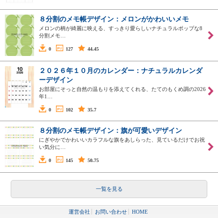
８分割のメモ帳デザイン：メロンがかわいいメモ
メロンの柄が綺麗に映える、すっきり愛らしいナチュラルポップな8
分割メモ…
0
127
44.45
２０２６年１０月のカレンダー：ナチュラルカレンダ
ーデザイン
お部屋にそっと自然の温もりを添えてくれる、たてのもくめ調の2026
年1…
0
102
35.7
８分割のメモ帳デザイン：旗が可愛いデザイン
にぎやかでかわいいカラフルな旗をあしらった、見ているだけでお祝
い気分に…
0
145
50.75
一覧を見る
運営会社
お問い合わせ
HOME