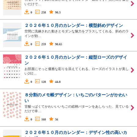
いだけで…
0
258
90.3
２０２６年１０月のカレンダー：横型斜めデザイン
空間に洗練された動きとモダンな魅力をプラスしてくれる、斜めのラ
インが効…
0
259
90.65
２０２６年１０月のカレンダー：縦型ローズのデザイ
ン
お部屋にそっと優雅な彩りを添えてくれる、ローズのイラストが美し
い202…
0
128
44.8
８分割のメモ帳デザイン：いちごのパターンがかわい
い
甘酸っぱくてかわいいいちごの総柄パターンをあしらった、見ている
だけで幸…
0
160
56
２０２６年１０月のカレンダー：デザイン性の高いカ