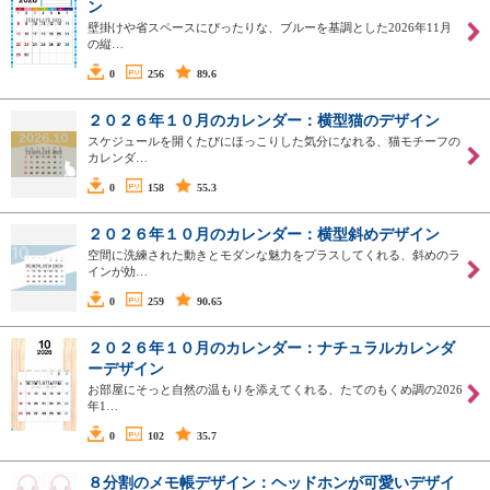
ン
壁掛けや省スペースにぴったりな、ブルーを基調とした2026年11月
の縦…
0
256
89.6
２０２６年１０月のカレンダー：横型猫のデザイン
スケジュールを開くたびにほっこりした気分になれる、猫モチーフの
カレンダ…
0
158
55.3
２０２６年１０月のカレンダー：横型斜めデザイン
空間に洗練された動きとモダンな魅力をプラスしてくれる、斜めのラ
インが効…
0
259
90.65
２０２６年１０月のカレンダー：ナチュラルカレンダ
ーデザイン
お部屋にそっと自然の温もりを添えてくれる、たてのもくめ調の2026
年1…
0
102
35.7
８分割のメモ帳デザイン：ヘッドホンが可愛いデザイ