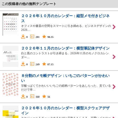
この投稿者の他の無料テンプレート
２０２６年１０月のカレンダー：縦型メモ付きビジネ
ス
オフィスや書斎の空間をスマートに引き締める、ビジネスデザインの
2026…
0
281
98.35
２０２６年１１月のカレンダー：横型筆記体デザイン
白と黒のコントラストが引き締まる、2026年11月のモノクロカレン
ダー…
0
249
87.15
８分割のメモ帳デザイン：いちごのパターンがかわい
い
甘酸っぱくてかわいいいちごの総柄パターンをあしらった、見ている
だけで幸…
0
160
56
２０２６年１０月のカレンダー：横型スクウェアデザ
イン
スケジュールをチェックするたびに元気をもらえる、可愛いイエロー