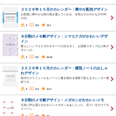
２０２６年１０月のカレンダー：爽やか配色デザイン
お部屋に爽やかな秋の風を運んでくれる、水色がさわやかな2026年
10月…
0
166
58.1
８分割のメモ帳デザイン：シマエナガがかわいいデザ
イン
愛らしいシマエナガのモチーフが目を引く、お洒落でポップな小鳥デ
ザインの…
0
191
66.85
２０２６年１０月のカレンダー：横型ノートのおしゃ
れデザイン
毎日のスケジュールをノートに書き留める感覚で使えるカレンダー素
材です。…
0
124
43.4
８分割のメモ帳デザイン：メガホンがかわいいメモ
元気に声を届けるかわいいメガホンをあしらった、見ているだけでモ
チベーシ…
1
170
63