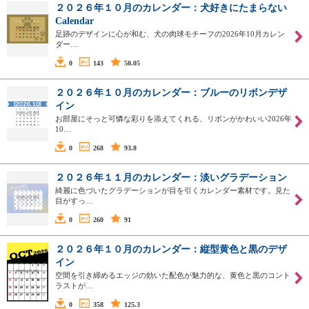
２０２６年１０月のカレンダー：犬好きにたまらない
Calendar
足跡のデザインに心が和む、犬の肉球モチーフの2026年10月カレン
ダー…
0
143
50.05
２０２６年１０月のカレンダー：ブルーのリボンデザ
イン
お部屋にそっと可憐な彩りを添えてくれる、リボンがかわいい2026年
10…
0
268
93.8
２０２６年１１月のカレンダー：淡いグラデーション
綺麗に色づいたグラデーションが目を引くカレンダー素材です。見た
目がすっ…
0
260
91
２０２６年１０月のカレンダー：縦型黄色と黒のデザ
イン
空間を引き締めるエッジの効いた配色が魅力的な、黄色と黒のコント
ラストが…
0
358
125.3