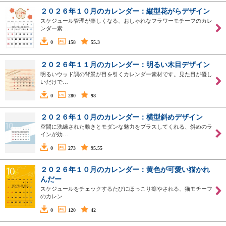
２０２６年１０月のカレンダー：縦型花がらデザイン
スケジュール管理が楽しくなる、おしゃれなフラワーモチーフのカレ
ンダー素…
0
158
55.3
２０２６年１１月のカレンダー：明るい木目デザイン
明るいウッド調の背景が目を引くカレンダー素材です。見た目が優し
いだけで…
0
280
98
２０２６年１０月のカレンダー：横型斜めデザイン
空間に洗練された動きとモダンな魅力をプラスしてくれる、斜めのラ
インが効…
0
273
95.55
２０２６年１０月のカレンダー：黄色が可愛い猫かれ
んだー
スケジュールをチェックするたびにほっこり癒やされる、猫モチーフ
のカレン…
0
120
42