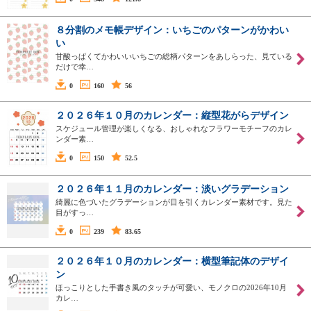
８分割のメモ帳デザイン：いちごのパターンがかわい
い
甘酸っぱくてかわいいいちごの総柄パターンをあしらった、見ている
だけで幸…
0
160
56
２０２６年１０月のカレンダー：縦型花がらデザイン
スケジュール管理が楽しくなる、おしゃれなフラワーモチーフのカレ
ンダー素…
0
150
52.5
２０２６年１１月のカレンダー：淡いグラデーション
綺麗に色づいたグラデーションが目を引くカレンダー素材です。見た
目がすっ…
0
239
83.65
２０２６年１０月のカレンダー：横型筆記体のデザイ
ン
ほっこりとした手書き風のタッチが可愛い、モノクロの2026年10月
カレ…