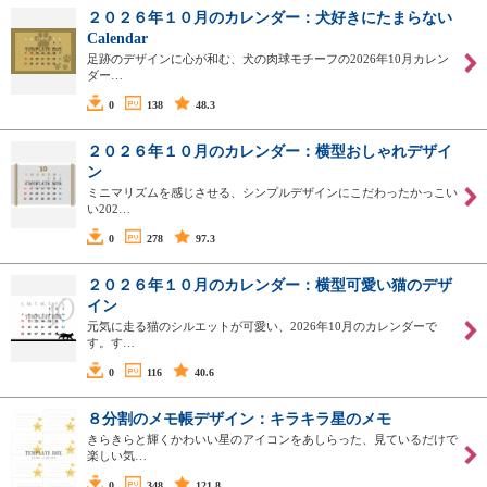
２０２６年１０月のカレンダー：犬好きにたまらない
Calendar
足跡のデザインに心が和む、犬の肉球モチーフの2026年10月カレン
ダー…
0
138
48.3
２０２６年１０月のカレンダー：横型おしゃれデザイ
ン
ミニマリズムを感じさせる、シンプルデザインにこだわったかっこい
い202…
0
278
97.3
２０２６年１０月のカレンダー：横型可愛い猫のデザ
イン
元気に走る猫のシルエットが可愛い、2026年10月のカレンダーで
す。す…
0
116
40.6
８分割のメモ帳デザイン：キラキラ星のメモ
きらきらと輝くかわいい星のアイコンをあしらった、見ているだけで
楽しい気…
0
348
121.8