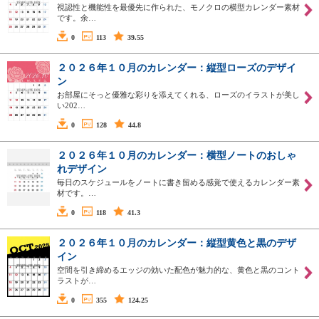
視認性と機能性を最優先に作られた、モノクロの横型カレンダー素材
です。余…
0
113
39.55
２０２６年１０月のカレンダー：縦型ローズのデザイ
ン
お部屋にそっと優雅な彩りを添えてくれる、ローズのイラストが美し
い202…
0
128
44.8
２０２６年１０月のカレンダー：横型ノートのおしゃ
れデザイン
毎日のスケジュールをノートに書き留める感覚で使えるカレンダー素
材です。…
0
118
41.3
２０２６年１０月のカレンダー：縦型黄色と黒のデザ
イン
空間を引き締めるエッジの効いた配色が魅力的な、黄色と黒のコント
ラストが…
0
355
124.25