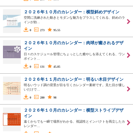
２０２６年１０月のカレンダー：横型斜めデザイン
空間に洗練された動きとモダンな魅力をプラスしてくれる、斜めのラ
インが効…
0
273
95.55
２０２６年１０月のカレンダー：肉球が癒されるデザ
イン
日々のスケジュール管理にちょっとした癒やしを添えてくれる、ワン
ポイント…
0
131
45.85
２０２６年１１月のカレンダー：明るい木目デザイン
明るいウッド調の背景が目を引くカレンダー素材です。見た目が優し
いだけで…
0
280
98
２０２６年１０月のカレンダー：横型ストライプデザ
イン
遠くからでも一瞬で場所がわかる、視認性とインパクトを両立したカ
レンダー…