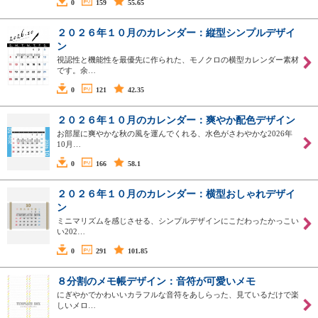
0
159
55.65
２０２６年１０月のカレンダー：縦型シンプルデザイ
ン
視認性と機能性を最優先に作られた、モノクロの横型カレンダー素材
です。余…
0
121
42.35
２０２６年１０月のカレンダー：爽やか配色デザイン
お部屋に爽やかな秋の風を運んでくれる、水色がさわやかな2026年
10月…
0
166
58.1
２０２６年１０月のカレンダー：横型おしゃれデザイ
ン
ミニマリズムを感じさせる、シンプルデザインにこだわったかっこい
い202…
0
291
101.85
８分割のメモ帳デザイン：音符が可愛いメモ
にぎやかでかわいいカラフルな音符をあしらった、見ているだけで楽
しいメロ…