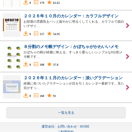
0
179
62.65
２０２６年１０月のカレンダー：カラフルデザイン
お部屋の雰囲気をパッと賑やかに明るくしてくれる、カラフルで面白
いデザイ…
0
157
54.95
８分割のメモ帳デザイン：かぼちゃがかわいいメモ
かぼちゃの柄が綺麗に映える、すっきり愛らしいシンプルな8分割メ
モ帳です…
0
108
37.8
２０２６年１１月のカレンダー：淡いグラデーション
綺麗に色づいたグラデーションが目を引くカレンダー素材です。見た
目がすっ…
0
260
91
一覧を見る
運営会社
お問い合わせ
HOME
ご利用規約