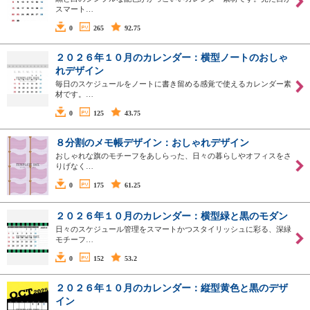
スマート…
0
265
92.75
２０２６年１０月のカレンダー：横型ノートのおしゃ
れデザイン
毎日のスケジュールをノートに書き留める感覚で使えるカレンダー素
材です。…
0
125
43.75
８分割のメモ帳デザイン：おしゃれデザイン
おしゃれな旗のモチーフをあしらった、日々の暮らしやオフィスをさ
りげなく…
0
175
61.25
２０２６年１０月のカレンダー：横型緑と黒のモダン
日々のスケジュール管理をスマートかつスタイリッシュに彩る、深緑
モチーフ…
0
152
53.2
２０２６年１０月のカレンダー：縦型黄色と黒のデザ
イン