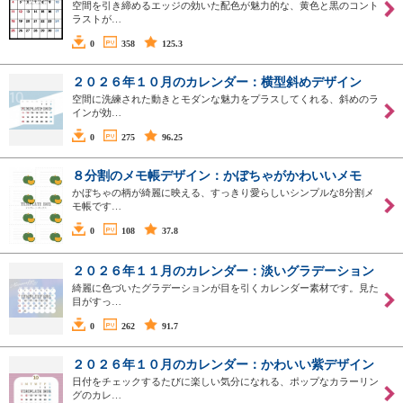
空間を引き締めるエッジの効いた配色が魅力的な、黄色と黒のコント
ラストが…
0
358
125.3
２０２６年１０月のカレンダー：横型斜めデザイン
空間に洗練された動きとモダンな魅力をプラスしてくれる、斜めのラ
インが効…
0
275
96.25
８分割のメモ帳デザイン：かぼちゃがかわいいメモ
かぼちゃの柄が綺麗に映える、すっきり愛らしいシンプルな8分割メ
モ帳です…
0
108
37.8
２０２６年１１月のカレンダー：淡いグラデーション
綺麗に色づいたグラデーションが目を引くカレンダー素材です。見た
目がすっ…
0
262
91.7
２０２６年１０月のカレンダー：かわいい紫デザイン
日付をチェックするたびに楽しい気分になれる、ポップなカラーリン
グのカレ…