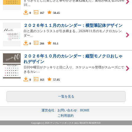
すっきりとした美しさと華やかさを兼ね備えた、黄色が映える2026年
10…
0
167
58.45
２０２６年１１月のカレンダー：横型筆記体デザイン
白と黒のコントラストが引き締まる、2026年11月のモノクロカレン
ダー…
0
266
93.1
２０２６年１０月のカレンダー：縦型モノクロおしゃ
れデザイン
日付や曜日がクッキリと目に入り、スケジュール管理がスムーズにで
きるカレ…
0
163
57.05
一覧を見る
運営会社
お問い合わせ
HOME
ご利用規約
Copyright (c) 2026 テンプレートボックス ALL RIGHTS RESERVED.