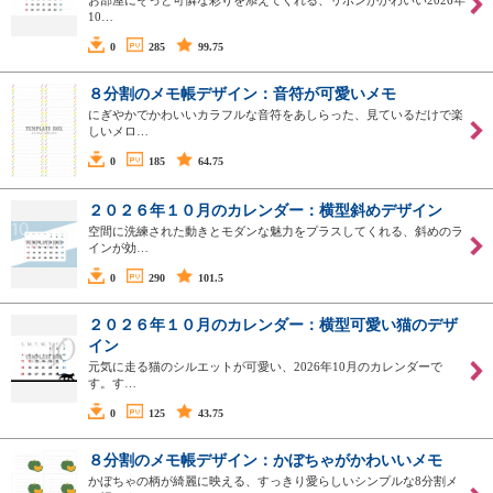
10…
0
285
99.75
８分割のメモ帳デザイン：音符が可愛いメモ
にぎやかでかわいいカラフルな音符をあしらった、見ているだけで楽
しいメロ…
0
185
64.75
２０２６年１０月のカレンダー：横型斜めデザイン
空間に洗練された動きとモダンな魅力をプラスしてくれる、斜めのラ
インが効…
0
290
101.5
２０２６年１０月のカレンダー：横型可愛い猫のデザ
イン
元気に走る猫のシルエットが可愛い、2026年10月のカレンダーで
す。す…
0
125
43.75
８分割のメモ帳デザイン：かぼちゃがかわいいメモ
かぼちゃの柄が綺麗に映える、すっきり愛らしいシンプルな8分割メ