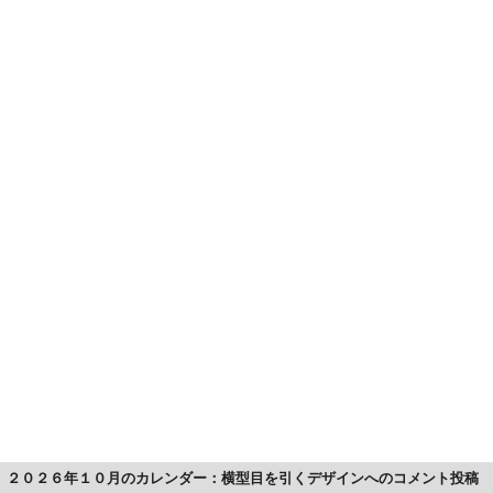
２０２６年１０月のカレンダー：横型目を引くデザインへのコメント投稿