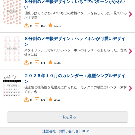
８分割のメモ帳デザイン：いちごのパターンがかわい
い
甘酸っぱくてかわいいいちごの総柄パターンをあしらった、見ている
だけで幸…
0
169
59.15
８分割のメモ帳デザイン：ヘッドホンが可愛いデザイ
ン
スタイリッシュでかわいいヘッドホンのイラストをあしらった、音楽
好きには…
0
171
59.85
２０２６年１０月のカレンダー：縦型シンプルデザイ
ン
視認性と機能性を最優先に作られた、モノクロの横型カレンダー素材
です。余…
0
124
43.4
一覧を見る
運営会社
お問い合わせ
HOME