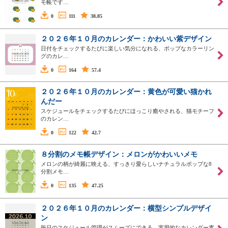
モ帳です…
0
111
38.85
２０２６年１０月のカレンダー：かわいい紫デザイン
日付をチェックするたびに楽しい気分になれる、ポップなカラーリン
グのカレ…
0
164
57.4
２０２６年１０月のカレンダー：黄色が可愛い猫かれ
んだー
スケジュールをチェックするたびにほっこり癒やされる、猫モチーフ
のカレン…
0
122
42.7
８分割のメモ帳デザイン：メロンがかわいいメモ
メロンの柄が綺麗に映える、すっきり愛らしいナチュラルポップな8
分割メモ…
0
135
47.25
２０２６年１０月のカレンダー：横型シンプルデザイ
ン
毎日のスケジュール管理がスムーズにできる、実用的なカレンダー素