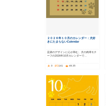
２０２６年１０月のカレンダー：犬好
きにたまらないCalendar
足跡のデザインに心が和む、犬の肉球モチ
ーフの2026年10月カレンダーで…
0
141
49.35