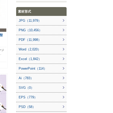
素材形式
JPG（11,979）
PNG（10,456）
型
PDF（11,998）
Word（2,020）
ケジ
…
Excel（1,842）
PowerPoint（114）
Ai（783）
SVG（0）
EPS（779）
PSD（58）