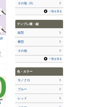
その他（0）
一覧を見る
テンプレ横・縦
縦型
ガ
横型
その他
引
メ…
一覧を見る
色・カラー
モノクロ
ブルー
レッド