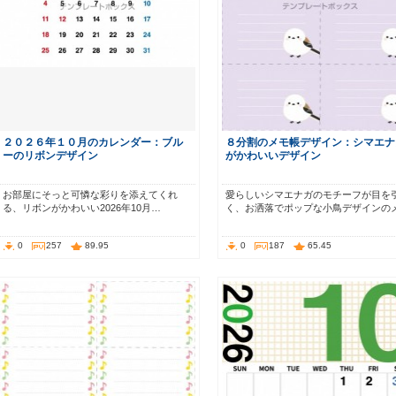
２０２６年１０月のカレンダー：ブル
８分割のメモ帳デザイン：シマエナ
ーのリボンデザイン
がかわいいデザイン
お部屋にそっと可憐な彩りを添えてくれ
愛らしいシマエナガのモチーフが目を
る、リボンがかわいい2026年10月…
く、お洒落でポップな小鳥デザインの
0
257
89.95
0
187
65.45