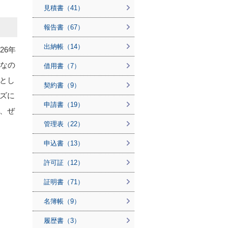
見積書（41）
報告書（67）
出納帳（14）
26年
いなの
借用書（7）
とし
契約書（9）
ズに
申請書（19）
、ぜ
管理表（22）
申込書（13）
許可証（12）
証明書（71）
名簿帳（9）
履歴書（3）