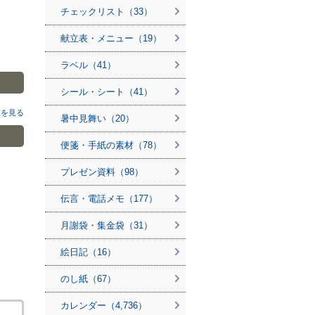
チェックリスト（33）
献立表・メニュー（19）
ラベル（41）
シール・シート（41）
覧を見る
暑中見舞い（20）
便箋・手紙の素材（78）
プレゼン資料（98）
伝言・電話メモ（177）
月謝袋・集金袋（31）
絵日記（16）
のし紙（67）
カレンダー（4,736）