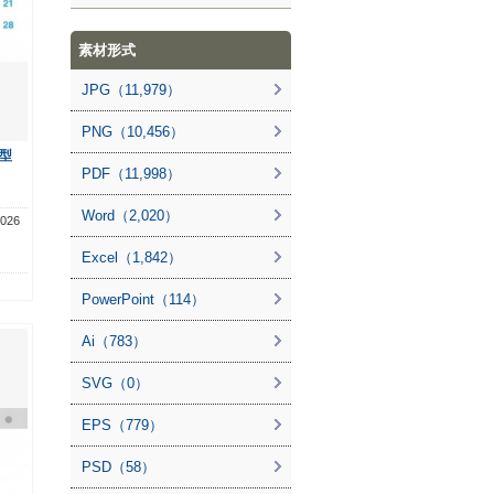
素材形式
JPG（11,979）
PNG（10,456）
型
PDF（11,998）
Word（2,020）
26
Excel（1,842）
PowerPoint（114）
Ai（783）
SVG（0）
EPS（779）
PSD（58）