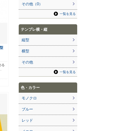
その他（0）
一覧を見る
テンプレ横・縦
縦型
型
横型
その他
める
…
一覧を見る
色・カラー
モノクロ
ブルー
レッド