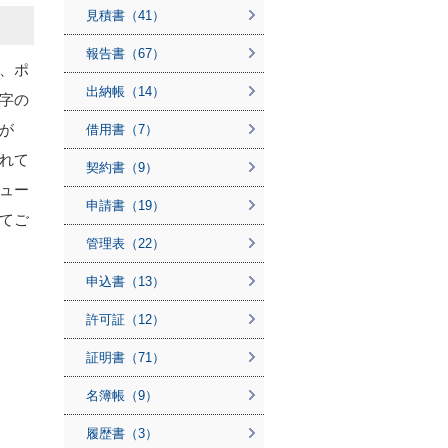
見積書（41）
報告書（67）
、ポ
出納帳（14）
字の
が
借用書（7）
れて
契約書（9）
ュー
申請書（19）
てご
管理表（22）
申込書（13）
許可証（12）
証明書（71）
名簿帳（9）
履歴書（3）