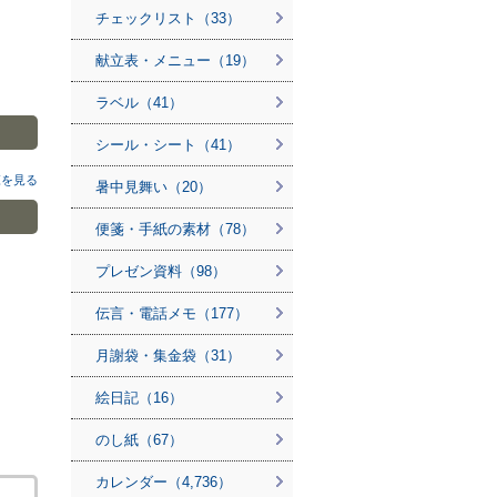
チェックリスト（33）
献立表・メニュー（19）
ラベル（41）
シール・シート（41）
覧を見る
暑中見舞い（20）
便箋・手紙の素材（78）
プレゼン資料（98）
伝言・電話メモ（177）
月謝袋・集金袋（31）
絵日記（16）
のし紙（67）
カレンダー（4,736）