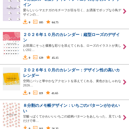
イン
愛らしいシマエナガのモチーフが目を引く、お洒落でポップな小鳥デ
ザインの…
0
185
64.75
２０２６年１０月のカレンダー：縦型ローズのデザイ
ン
お部屋にそっと優雅な彩りを添えてくれる、ローズのイラストが美し
い202…
0
129
45.15
２０２６年１０月のカレンダー：デザイン性の高いカ
レンダー
空間にパッと華やかなアクセントを添えてくれる、黄色がおしゃれな
2026…
0
119
41.65
８分割のメモ帳デザイン：いちごのパターンがかわい
い
甘酸っぱくてかわいいいちごの総柄パターンをあしらった、見ている
だけで幸…
0
161
56.35