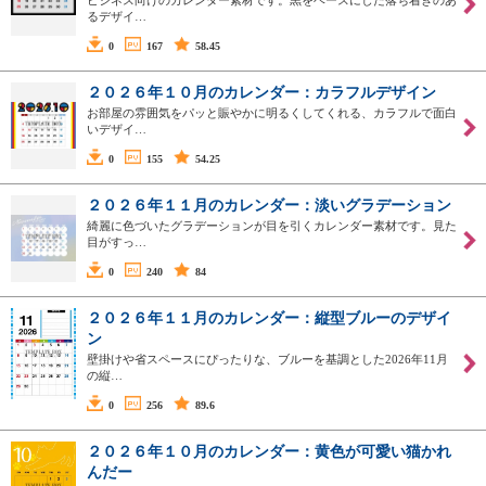
るデザイ…
0
167
58.45
２０２６年１０月のカレンダー：カラフルデザイン
お部屋の雰囲気をパッと賑やかに明るくしてくれる、カラフルで面白
いデザイ…
0
155
54.25
２０２６年１１月のカレンダー：淡いグラデーション
綺麗に色づいたグラデーションが目を引くカレンダー素材です。見た
目がすっ…
0
240
84
２０２６年１１月のカレンダー：縦型ブルーのデザイ
ン
壁掛けや省スペースにぴったりな、ブルーを基調とした2026年11月
の縦…
0
256
89.6
２０２６年１０月のカレンダー：黄色が可愛い猫かれ
んだー