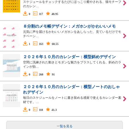
スケジュールをチェックするたびにほっこり癒やされる、猫モチーフ
のカレン…
0
117
40.95
８分割のメモ帳デザイン：メガホンがかわいいメモ
元気に声を届けるかわいいメガホンをあしらった、見ているだけでモ
チベーシ…
1
163
60.55
２０２６年１０月のカレンダー：横型斜めデザイン
空間に洗練された動きとモダンな魅力をプラスしてくれる、斜めのラ
インが効…
0
260
91
２０２６年１０月のカレンダー：横型ノートのおしゃ
れデザイン
毎日のスケジュールをノートに書き留める感覚で使えるカレンダー素
材です。…
0
118
41.3
一覧を見る