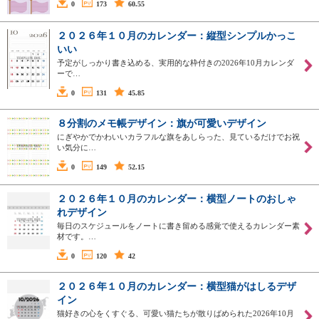
0
173
60.55
２０２６年１０月のカレンダー：縦型シンプルかっこ
いい
予定がしっかり書き込める、実用的な枠付きの2026年10月カレンダ
ーで…
0
131
45.85
８分割のメモ帳デザイン：旗が可愛いデザイン
にぎやかでかわいいカラフルな旗をあしらった、見ているだけでお祝
い気分に…
0
149
52.15
２０２６年１０月のカレンダー：横型ノートのおしゃ
れデザイン
毎日のスケジュールをノートに書き留める感覚で使えるカレンダー素
材です。…
0
120
42
２０２６年１０月のカレンダー：横型猫がはしるデザ
イン
猫好きの心をくすぐる、可愛い猫たちが散りばめられた2026年10月