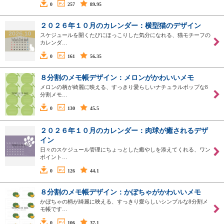
0
257
89.95
２０２６年１０月のカレンダー：横型猫のデザイン
スケジュールを開くたびにほっこりした気分になれる、猫モチーフの
カレンダ…
0
161
56.35
８分割のメモ帳デザイン：メロンがかわいいメモ
メロンの柄が綺麗に映える、すっきり愛らしいナチュラルポップな8
分割メモ…
0
130
45.5
２０２６年１０月のカレンダー：肉球が癒されるデザ
イン
日々のスケジュール管理にちょっとした癒やしを添えてくれる、ワン
ポイント…
0
126
44.1
８分割のメモ帳デザイン：かぼちゃがかわいいメモ
かぼちゃの柄が綺麗に映える、すっきり愛らしいシンプルな8分割メ
モ帳です…
0
106
37.1