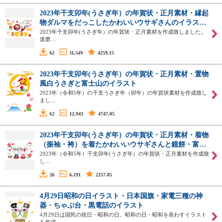
2023年干支卯年(うさぎ年）の年賀状・正月素材・縁起
物ダルマをだっこしたかわいいウサギさんのイラス…
2023年干支卯年(うさぎ年）の年賀状・正月素材を作成致しました。
達磨…
62
11,549
4259.15
2023年干支卯年(うさぎ年）の年賀状・正月素材・置物
風白うさぎと富士山のイラスト
2023年（令和5年）の干支うさぎ年（卯年）の年賀状素材を作成致し
まし…
62
12,943
4747.05
2023年干支卯年(うさぎ年）の年賀状・正月素材・着物
（振袖・袴）を着たかわいいウサギさんと鏡餅・富…
2023年（令和5年）干支卯年(うさぎ年）の年賀状・正月素材を作成致
し…
26
6,191
2257.85
4月29日昭和の日イラスト・日本国旗・家電三種の神
器・ちゃぶ台・黒電話のイラスト
4月29日は国民の祝日・昭和の日。昭和の日・昭和を表わすイラスト
を作成…