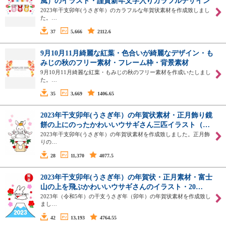
風）のイラスト・謹賀新年文字入りカラフルデザイン
2023年干支卯年(うさぎ年）のカラフルな年賀状素材を作成致しまし
た。…
37
5,666
2112.6
9月10月11月綺麗な紅葉・色合いが綺麗なデザイン・も
みじの秋のフリー素材・フレーム枠・背景素材
9月10月11月綺麗な紅葉・もみじの秋のフリー素材を作成いたしまし
た。…
35
3,669
1406.65
2023年干支卯年(うさぎ年）の年賀状素材・正月飾り鏡
餅の上にのったかわいいウサギさん三匹イラスト（…
2023年干支卯年(うさぎ年）の年賀状素材を作成致しました。正月飾
りの…
28
11,370
4077.5
2023年干支卯年(うさぎ年）の年賀状・正月素材・富士
山の上を飛ぶかわいいウサギさんのイラスト・20…
2023年（令和5年）の干支うさぎ年（卯年）の年賀状素材を作成致し
まし…
42
13,193
4764.55