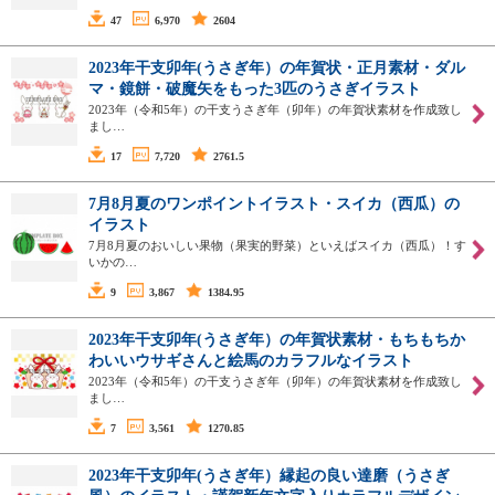
47
6,970
2604
2023年干支卯年(うさぎ年）の年賀状・正月素材・ダル
マ・鏡餅・破魔矢をもった3匹のうさぎイラスト
2023年（令和5年）の干支うさぎ年（卯年）の年賀状素材を作成致し
まし…
17
7,720
2761.5
7月8月夏のワンポイントイラスト・スイカ（西瓜）の
イラスト
7月8月夏のおいしい果物（果実的野菜）といえばスイカ（西瓜）！す
いかの…
9
3,867
1384.95
2023年干支卯年(うさぎ年）の年賀状素材・もちもちか
わいいウサギさんと絵馬のカラフルなイラスト
2023年（令和5年）の干支うさぎ年（卯年）の年賀状素材を作成致し
まし…
7
3,561
1270.85
2023年干支卯年(うさぎ年）縁起の良い達磨（うさぎ