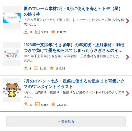
夏のフレーム素材7月・8月に使える海とヒトデ（星）
の飾り枠
７月８月夏にぴったり！海（波）をイメージしたフレーム飾り枠を作
成いたし…
10
3,325
1198.75
2023年干支卯年(うさぎ年）の年賀状・正月素材・羽根
つきで負けて墨をぬられてしまったうさぎさんのイ…
2023年干支卯年(うさぎ年）の年賀状・正月素材を作成致しました。
正月…
9
5,103
1817.55
7月のイベント七夕・星祭に使えるお星さまと可愛いク
マのワンポイントイラスト
7月7日七夕祭り・夏祭り・星祭りなど夏のイベントや12月のクリスマ
スに…
13
6,367
2273.95
一覧を見る