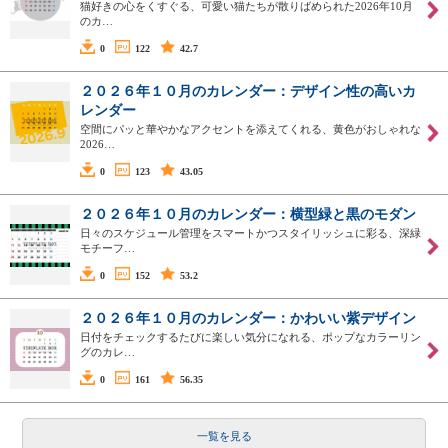
猫好きの心をくすぐる、可愛い猫たちが散りばめられた2026年10月
のカ…
0
122
42.7
２０２６年１０月のカレンダー：デザイン性の高いカ
レンダー
空間にパッと華やかなアクセントを添えてくれる、黄色がおしゃれな
2026…
0
123
43.05
２０２６年１０月のカレンダー：横型緑と黒のモダン
日々のスケジュール管理をスマートかつスタイリッシュに彩る、深緑
モチーフ…
0
152
53.2
２０２６年１０月のカレンダー：かわいい紫デザイン
日付をチェックするたびに楽しい気分になれる、ポップなカラーリン
グのカレ…
0
161
56.35
一覧を見る