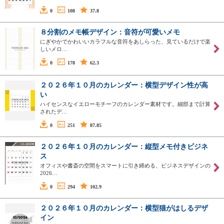
0
108
37.8
８分割のメモ帳デザイン：音符が可愛いメモ
にぎやかでかわいいカラフルな音符をあしらった、見ているだけで楽
しいメロ…
0
178
62.3
２０２６年１０月のカレンダー：横型デザイン性が高
い
ハイセンスなイエローモチーフのカレンダー素材です。細部まで計算
されたデ…
0
251
87.85
２０２６年１０月のカレンダー：縦型メモ付きビジネ
ス
オフィスや書斎の空間をスマートに引き締める、ビジネスデザインの
2026…
0
294
102.9
２０２６年１０月のカレンダー：横型猫がはしるデザ
イン