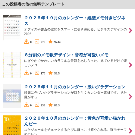
この投稿者の他の無料テンプレート
２０２６年１０月のカレンダー：縦型メモ付きビジネ
ス
オフィスや書斎の空間をスマートに引き締める、ビジネスデザインの
2026…
0
279
97.65
８分割のメモ帳デザイン：音符が可愛いメモ
にぎやかでかわいいカラフルな音符をあしらった、見ているだけで楽
しいメロ…
0
170
59.5
２０２６年１１月のカレンダー：淡いグラデーション
綺麗に色づいたグラデーションが目を引くカレンダー素材です。見た
目がすっ…
0
238
83.3
２０２６年１０月のカレンダー：黄色が可愛い猫かれ
んだー
スケジュールをチェックするたびにほっこり癒やされる、猫モチーフ
のカレン…