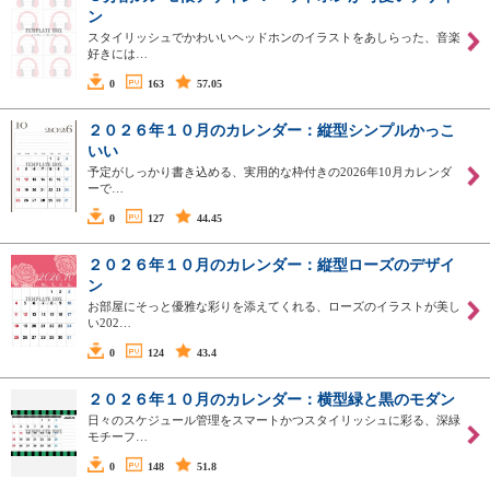
ン
スタイリッシュでかわいいヘッドホンのイラストをあしらった、音楽
好きには…
0
163
57.05
２０２６年１０月のカレンダー：縦型シンプルかっこ
いい
予定がしっかり書き込める、実用的な枠付きの2026年10月カレンダ
ーで…
0
127
44.45
２０２６年１０月のカレンダー：縦型ローズのデザイ
ン
お部屋にそっと優雅な彩りを添えてくれる、ローズのイラストが美し
い202…
0
124
43.4
２０２６年１０月のカレンダー：横型緑と黒のモダン
日々のスケジュール管理をスマートかつスタイリッシュに彩る、深緑
モチーフ…
0
148
51.8