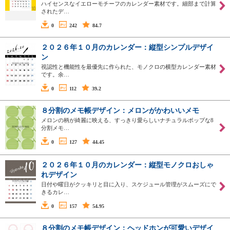
ハイセンスなイエローモチーフのカレンダー素材です。細部まで計算
されたデ…
0
242
84.7
２０２６年１０月のカレンダー：縦型シンプルデザイ
ン
視認性と機能性を最優先に作られた、モノクロの横型カレンダー素材
です。余…
0
112
39.2
８分割のメモ帳デザイン：メロンがかわいいメモ
メロンの柄が綺麗に映える、すっきり愛らしいナチュラルポップな8
分割メモ…
0
127
44.45
２０２６年１０月のカレンダー：縦型モノクロおしゃ
れデザイン
日付や曜日がクッキリと目に入り、スケジュール管理がスムーズにで
きるカレ…
0
157
54.95
８分割のメモ帳デザイン：ヘッドホンが可愛いデザイ