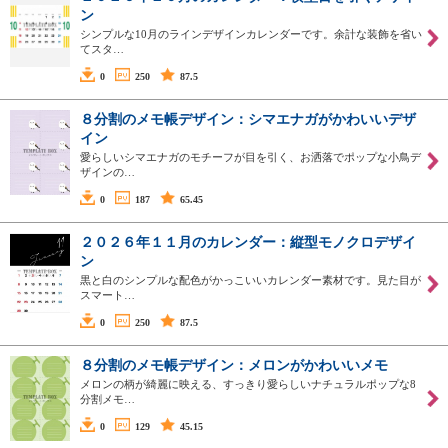
ン
シンプルな10月のラインデザインカレンダーです。余計な装飾を省い
てスタ…
0
250
87.5
８分割のメモ帳デザイン：シマエナガがかわいいデザ
イン
愛らしいシマエナガのモチーフが目を引く、お洒落でポップな小鳥デ
ザインの…
0
187
65.45
２０２６年１１月のカレンダー：縦型モノクロデザイ
ン
黒と白のシンプルな配色がかっこいいカレンダー素材です。見た目が
スマート…
0
250
87.5
８分割のメモ帳デザイン：メロンがかわいいメモ
メロンの柄が綺麗に映える、すっきり愛らしいナチュラルポップな8
分割メモ…
0
129
45.15