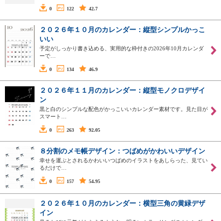
0
122
42.7
２０２６年１０月のカレンダー：縦型シンプルかっこ
いい
予定がしっかり書き込める、実用的な枠付きの2026年10月カレンダ
ーで…
0
134
46.9
２０２６年１１月のカレンダー：縦型モノクロデザイ
ン
黒と白のシンプルな配色がかっこいいカレンダー素材です。見た目が
スマート…
0
263
92.05
８分割のメモ帳デザイン：つばめがかわいいデザイン
幸せを運ぶとされるかわいいつばめのイラストをあしらった、見てい
るだけで…
0
157
54.95
２０２６年１０月のカレンダー：横型三角の黄緑デザ
イン