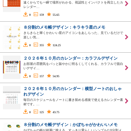
遠くからでも一瞬で場所がわかる、視認性とインパクトを両立したカ
レンダー…
0
159
55.65
８分割のメモ帳デザイン：キラキラ星のメモ
きらきらと輝くかわいい星のアイコンをあしらった、見ているだけで
楽しい気…
0
355
124.25
２０２６年１０月のカレンダー：カラフルデザイン
お部屋の雰囲気をパッと賑やかに明るくしてくれる、カラフルで面白
いデザイ…
0
157
54.95
２０２６年１０月のカレンダー：横型ノートのおしゃ
れデザイン
毎日のスケジュールをノートに書き留める感覚で使えるカレンダー素
材です。…
0
125
43.75
８分割のメモ帳デザイン：かぼちゃがかわいいメモ
かぼちゃの柄が綺麗に映える、すっきり愛らしいシンプルな8分割メ