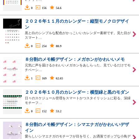
0
156
54.6
２０２６年１１月のカレンダー：縦型モノクロデザイ
ン
黒と白のシンプルな配色がかっこいいカレンダー素材です。見た目が
スマート…
0
254
88.9
８分割のメモ帳デザイン：メガホンがかわいいメモ
元気に声を届けるかわいいメガホンをあしらった、見ているだけでモ
チベーシ…
1
169
62.65
２０２６年１０月のカレンダー：横型緑と黒のモダン
日々のスケジュール管理をスマートかつスタイリッシュに彩る、深緑
モチーフ…
0
152
53.2
８分割のメモ帳デザイン：シマエナガがかわいいデザ
イン
愛らしいシマエナガのモチーフが目を引く、お洒落でポップな小鳥デ