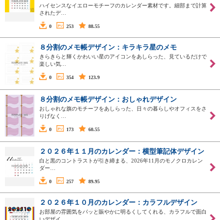
ハイセンスなイエローモチーフのカレンダー素材です。細部まで計算
されたデ…
0
253
88.55
８分割のメモ帳デザイン：キラキラ星のメモ
きらきらと輝くかわいい星のアイコンをあしらった、見ているだけで
楽しい気…
0
354
123.9
８分割のメモ帳デザイン：おしゃれデザイン
おしゃれな旗のモチーフをあしらった、日々の暮らしやオフィスをさ
りげなく…
0
173
60.55
２０２６年１１月のカレンダー：横型筆記体デザイン
白と黒のコントラストが引き締まる、2026年11月のモノクロカレン
ダー…
0
257
89.95
２０２６年１０月のカレンダー：カラフルデザイン
お部屋の雰囲気をパッと賑やかに明るくしてくれる、カラフルで面白
いデザイ…