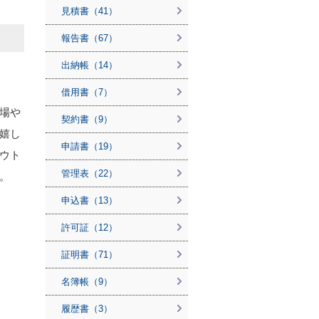
見積書（41）
報告書（67）
出納帳（14）
借用書（7）
場や
契約書（9）
嬉し
申請書（19）
ウト
管理表（22）
。
申込書（13）
許可証（12）
証明書（71）
名簿帳（9）
履歴書（3）