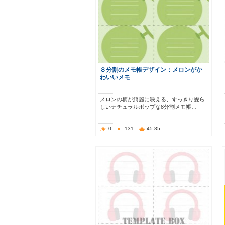
８分割のメモ帳デザイン：メロンがか
わいいメモ
メロンの柄が綺麗に映える、すっきり愛ら
しいナチュラルポップな8分割メモ帳…
0
131
45.85