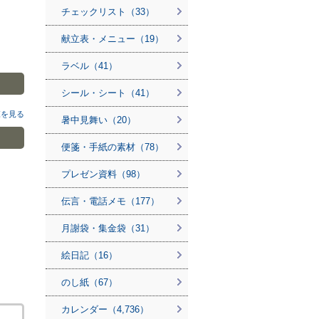
チェックリスト（33）
献立表・メニュー（19）
ラベル（41）
シール・シート（41）
覧を見る
暑中見舞い（20）
便箋・手紙の素材（78）
プレゼン資料（98）
伝言・電話メモ（177）
月謝袋・集金袋（31）
絵日記（16）
のし紙（67）
カレンダー（4,736）