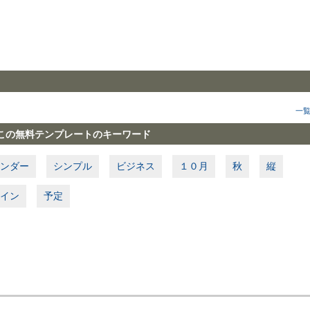
一
この無料テンプレートのキーワード
ンダー
シンプル
ビジネス
１０月
秋
縦
イン
予定