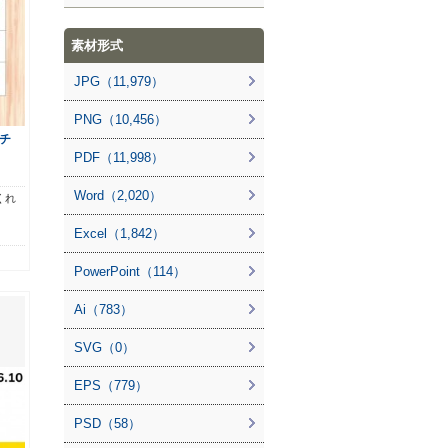
素材形式
JPG（11,979）
PNG（10,456）
チ
PDF（11,998）
Word（2,020）
くれ
Excel（1,842）
PowerPoint（114）
Ai（783）
SVG（0）
EPS（779）
PSD（58）