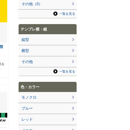
その他（0）
一覧を見る
テンプレ横・縦
縦型
型
横型
その他
気を
…
一覧を見る
色・カラー
モノクロ
ブルー
レッド